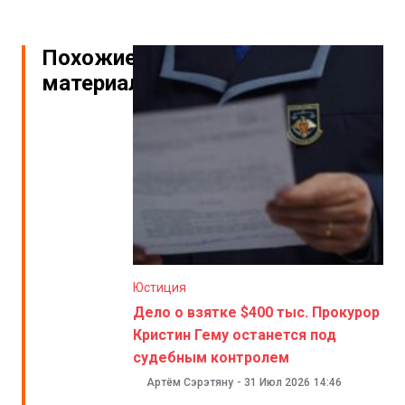
Похожие
материалы
Юстиция
Дело о взятке $400 тыс. Прокурор
Кристин Гему останется под
судебным контролем
Артём Сэрэтяну
-
31 Июл 2026
14:46