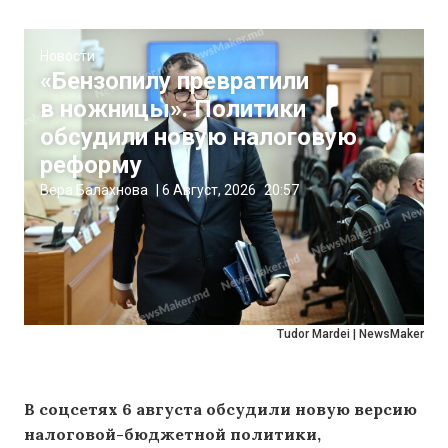
Новости
«Бензопилу превратили
в ножницы». Политики
обсудили новую налоговую
реформу
Вера Балахнова
|
6 Август, 2026
20:57
Tudor Mardei | NewsMaker
В соцсетях 6 августа обсудили новую версию
налоговой-бюджетной политики,