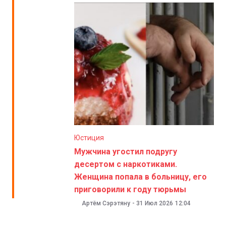
Юстиция
Мужчина угостил подругу
десертом с наркотиками.
Женщина попала в больницу, его
приговорили к году тюрьмы
Артём Сэрэтяну
-
31 Июл 2026
12:04