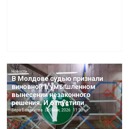
Новости
В Молдове судью признали
виновной в умышленном
вынесении незаконного
решения. И отпустили
Вера Балахнова
|
20 мая, 2026
11:33