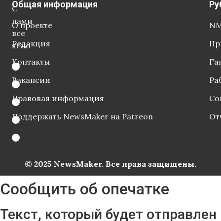
Общая информация
Ру
С
нами
О проекте
NM
все
Редакция
Пр
ясно
Контакты
Га
Вакансии
Ра
Правовая информация
Со
Поддержать NewsMaker на Patreon
От
© 2025 NewsMaker. Все права защищены.
Сообщить об опечатке
Текст, который будет отправлен