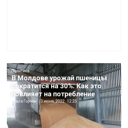
Политика
В Молдове урожай пшеницы
сократится на 30%. Как это
повлияет на потребление
Ольга Горчак
|
3 июня, 2022
12:25