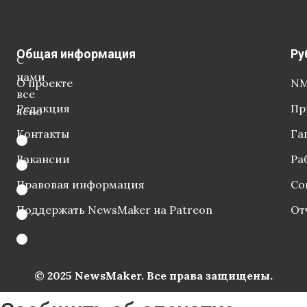
Общая информация
Ру
С
нами
О проекте
NM
все
Редакция
Пр
ясно
Контакты
Га
Вакансии
Ра
Правовая информация
Со
Поддержать NewsMaker на Patreon
От
© 2025 NewsMaker. Все права защищены.