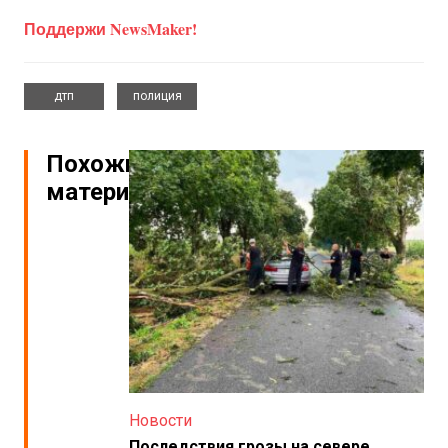
Поддержи NewsMaker!
,
дтп
полиция
Похожие
материалы
Новости
Последствия грозы на севере