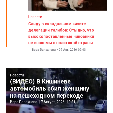
Новости
Санду о скандальном визите
делегации талибов: Стыдно, что
высокопоставленные чиновники
не знакомы с политикой страны
Вера Балахнова
-
07 Авг. 2026
09:43
Новости
(ВИДЕО) В Кишиневе
автомобиль сбил женщину
на пешеходном переходе
Вера Балахнова
|
7 Август, 2026
10:31