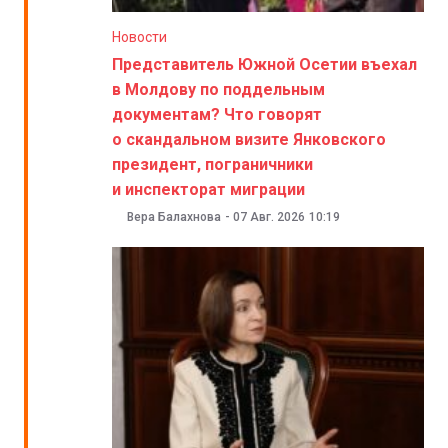
Новости
Представитель Южной Осетии въехал
в Молдову по поддельным
документам? Что говорят
о скандальном визите Янковского
президент, пограничники
и инспекторат миграции
Вера Балахнова
-
07 Авг. 2026
10:19