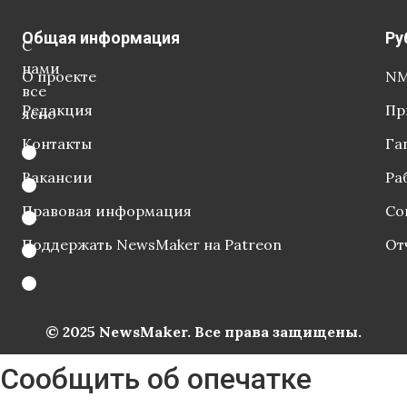
Общая информация
Ру
С
нами
О проекте
NM
все
Редакция
Пр
ясно
Контакты
Га
Вакансии
Ра
Правовая информация
Со
Поддержать NewsMaker на Patreon
От
© 2025 NewsMaker. Все права защищены.
Сообщить об опечатке