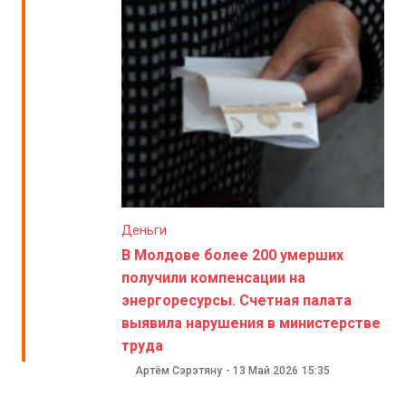
Деньги
В Молдове более 200 умерших
получили компенсации на
энергоресурсы. Счетная палата
выявила нарушения в министерстве
труда
Артём Сэрэтяну
-
13 Май 2026
15:35