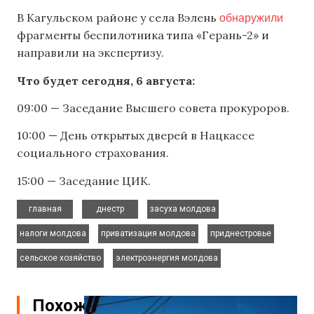
обнаружили
В Кагульском районе у села Вэлень
фрагменты беспилотника типа «Герань-2» и
направили на экспертизу.
Что будет сегодня, 6 августа:
09:00 — Заседание Высшего совета прокуроров.
10:00 — День открытых дверей в Нацкассе
социального страхования.
15:00 — Заседание ЦИК.
,
,
,
главная
днестр
засуха молдова
,
,
,
налоги молдова
приватизация молдова
приднестровье
,
сельское хозяйство
электроэнергия молдова
Похожие