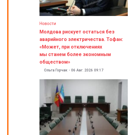
Новости
Молдова рискует остаться без
аварийного электричества. Тофан:
«Может, при отключениях
мы станем более экономным
обществом»
Ольга Горчак
-
06 Авг. 2026
09:17