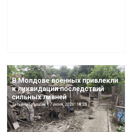
Жизнь
В Молдове военных привлекли
к ликвидации последствий
сильных ливней
Татьяна Готишан
|
7 июня, 2026
18:28