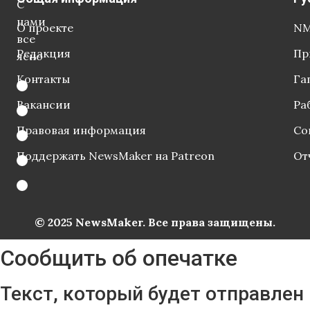
С
нами
О проекте
NM
все
Редакция
Пр
ясно
Контакты
Га
Вакансии
Ра
Правовая информация
Со
Поддержать NewsMaker на Patreon
От
© 2025 NewsMaker. Все права защищены.
Сообщить об опечатке
Текст, который будет отправлен