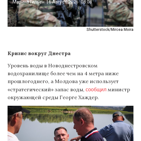
Марина Гильен
|
6 Август, 2026
08:08
Shutterstock/Mircea Moira
Кризис вокруг Днестра
Уровень воды в Новоднестровском
водохранилище более чем на 4 метра ниже
прошлогоднего, а Молдова уже использует
сообщил
«стратегический» запас воды,
министр
окружающей среды Георге Хаждер.