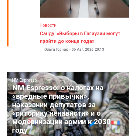
Новости
Санду: «Выборы в Гагаузии могут
пройти до конца года»
Ольга Горчак
-
05 Авг. 2026
20:13
NM Espresso
NM Espresso: о налогах на
«вредные привычки»,
наказании депутатов за
«риторику ненависти» и о
модернизации армии к 2030
году