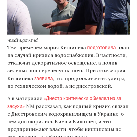
mediu.gov.md
подготовила
Тем временем мэрия Кишинева
план
на случай кризиса водоснабжения. В частности,
отключат декоративное освещение, а полив
зеленых зон перенесут на ночь. При этом мэрия
заявила
Кишинева
, что продолжит мыть улицы,
но технической водой, а не днестровской.
«Днестр критически обмелел из-за
А в материале
засухи»
NM рассказал, как водный кризис связан
с Днестровским водохранилищем в Украине, о
чем договорились Киев и Кишинев, и что
предпринимают власти, чтобы кишиневцы не
столкнулись с дефицитом воды.