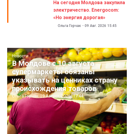
На сегодня Молдова закупила
электричество. Energocom:
«Но энергия дорогая»
Ольга Горчак
-
09 Авг. 2026
15:45
Новости
В Молдове с 10 августа
супермаркеты обязаны
указывать на ценниках страну
происхождения товаров
Ольга Горчак
|
9 Август, 2026
17:44