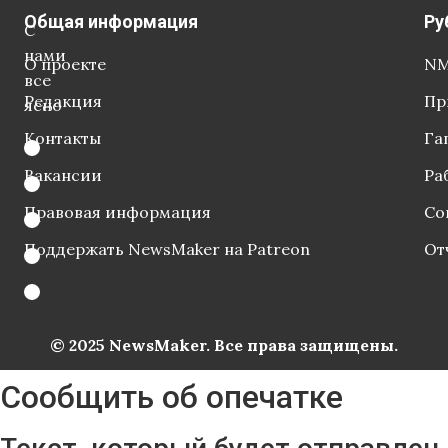
Общая информация
Ру
С
нами
О проекте
NM
все
Редакция
Пр
ясно
Контакты
Га
Вакансии
Ра
Правовая информация
Со
Поддержать NewsMaker на Patreon
От
© 2025 NewsMaker. Все права защищены.
Сообщить об опечатке