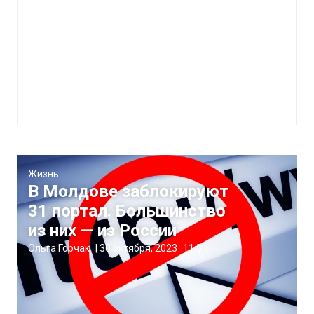
Жизнь
В Молдове заблокируют
31 портал. Большинство
из них — из России
Ольга Горчак
|
30 октября, 2023
11:51