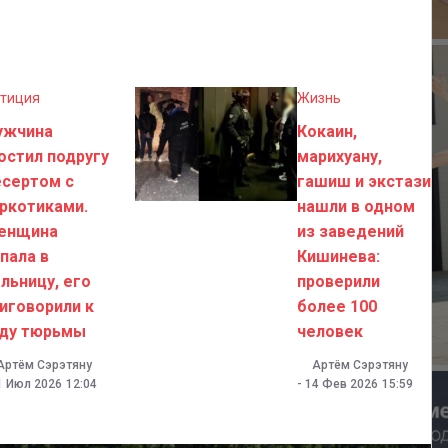
тиция
Жизнь
ужчина
Кокаин,
остил подругу
марихуану,
сертом с
гашиш и экстази
ркотиками.
нашли в одном
енщина
из заведений
пала в
Кишинева:
льницу, его
проверили
иговорили к
более 100
оду тюрьмы
человек
Артём Сэрэтяну
Артём Сэрэтяну
1 Июл 2026
12:04
-
14 Фев 2026
15:59