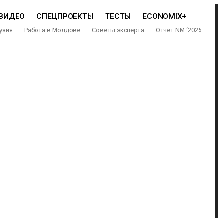
ВИДЕО
СПЕЦПРОЕКТЫ
ТЕСТЫ
ECONOMIX+
узия
Работа в Молдове
Советы эксперта
Отчет NM ‘2025