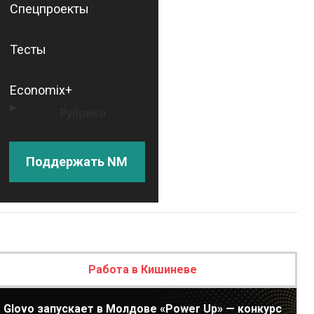
Спецпроекты
Тесты
Economix+
Рубрики
Поддержать NM
Работа в Кишиневе
Glovo запускает в Молдове «Power Up» — конкурс