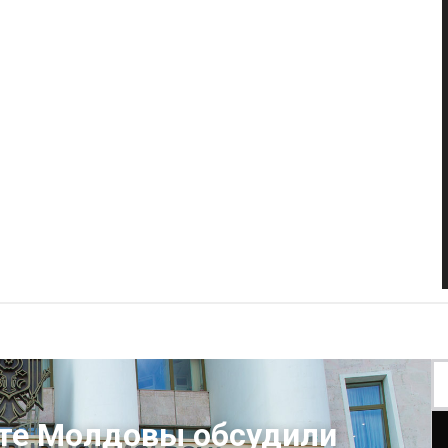
те Молдовы обсудили