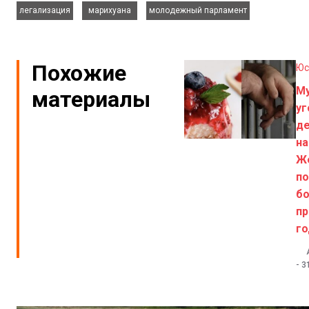
,
,
легализация
марихуана
молодежный парламент
Похожие
Юс
М
материалы
уг
де
на
Ж
по
бо
пр
г
-
3