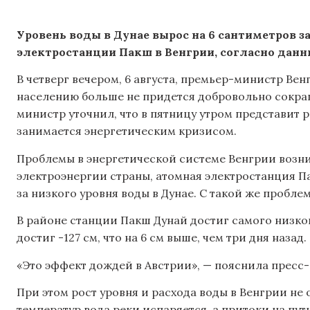
Уровень воды в Дунае вырос на 6 сантиметров з
электростанции Пакш в Венгрии, согласно данн
В четверг вечером, 6 августа, премьер-министр Ве
населению больше не придется добровольно сокра
министр уточнил, что в пятницу утром представит 
занимается энергетическим кризисом.
Проблемы в энергетической системе Венгрии возн
электроэнергии страны, атомная электростанция П
за низкого уровня воды в Дунае. С такой же пробле
В районе станции Пакш Дунай достиг самого низкого
достиг -127 см, что на 6 см выше, чем три дня назад.
«Это эффект дождей в Австрии», — пояснила пресс
При этом рост уровня и расхода воды в Венгрии не
температур вода реки испаряется, а притоки на пу