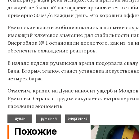
дождей не было. «У нас эффект проявляется в стаби
примерно 50 м³/с каждый день. Это хороший эффек
Румынские власти мобилизовались в попытке сохра
имеющий ключевое значение для стабильности на
Энергоблок № 1 остановили после того, как из-за 
обеспечить охлаждение реакторов.
В начале недели румынская армия подорвала скалу 
Бала. Вторым этапом станет установка искусственн
четырех барж.
Отметим, кризис на Дунае наносит ущерб и Молдов
Румынии. Страна с трудом закупает электроэнерги
население экономить.
,
,
дунай
румыния
энергетика
Похожие