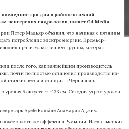
а последние три дня в районе атомной
ым венгерских гидрологов, пишет G4 Media.
нгрии Петер Мадьяр объявил, что начиная с пятницы
щать потребление электроэнергии. Премьер-
решения правительственной группы, которая
икли после того, как важнейший производитель
акш, почти полностью остановил производство из-
мой сталкивается и станция в Чернаводэ.
 уровня 5 августа — -133 см. Сегодня утром уровень
-секретарь Apele Române Анамария Аджиу.
 окажет такого же эффекта в Румынии. Из-за высоких
ти не дают дополнительного объема воды, поскольку