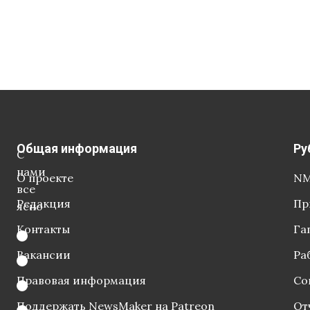
Общая информация
Ру
С
нами
О проекте
NM
все
Редакция
Пр
ясно
Контакты
Га
Вакансии
Ра
Правовая информация
Со
Поддержать NewsMaker на Patreon
От