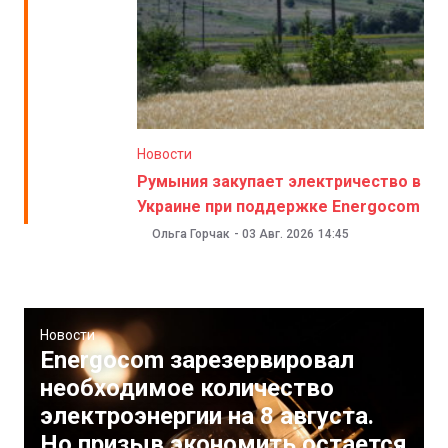
Новости
Румыния закупает электричество в
Украине при поддержке Energocom
Ольга Горчак
-
03 Авг. 2026
14:45
Новости
Energocom зарезервировал
необходимое количество
электроэнергии на 8 августа.
Но призыв экономить остается