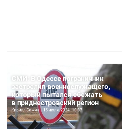
В мире
СМИ: В Одессе пограничник
застрелил военнослужащего,
который пытался сбежать
в приднестровский регион
Кирилл Сажин
|
15 июля, 2024
10:37