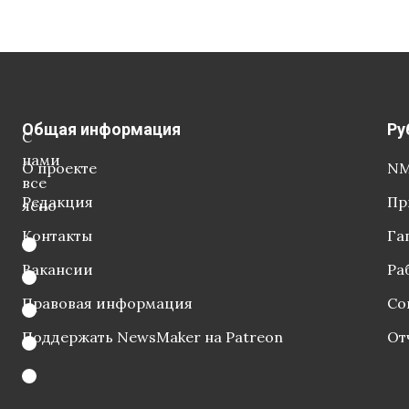
Общая информация
Ру
С
нами
О проекте
NM
все
Редакция
Пр
ясно
Контакты
Га
Вакансии
Ра
Правовая информация
Со
Поддержать NewsMaker на Patreon
От