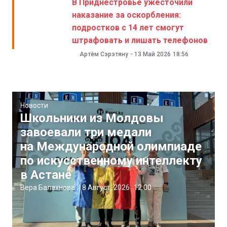
В Приднестровье ужесточили
наказание за оскорбления:
подростков с 14 лет смогут
штрафовать и лишать телефонов
Артём Сэрэтяну
-
13 Май 2026
18:56
Новости
Школьники из Молдовы
завоевали три медали
на Международной олимпиаде
по искусственному интеллекту
в Астане
Вера Балахнова
|
8 Август, 2026
12:00