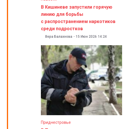
В Кишиневе запустили горячую
линию для борьбы
с распространением наркотиков
среди подростков
Вера Балахнова
-
15 Июн 2026
14:24
Приднестровье