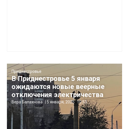
Приднестровье
В Приднестровье 5 января
ожидаются новые веерные
отключения электричества
Вера Балахнова
|
5 января, 2025
10:53