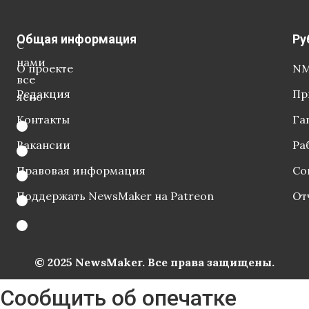
Общая информация
Ру
С
нами
О проекте
NM
все
Редакция
Пр
ясно
Контакты
Га
Вакансии
Ра
Правовая информация
Со
Поддержать NewsMaker на Patreon
От
© 2025 NewsMaker. Все права защищены.
Сообщить об опечатке