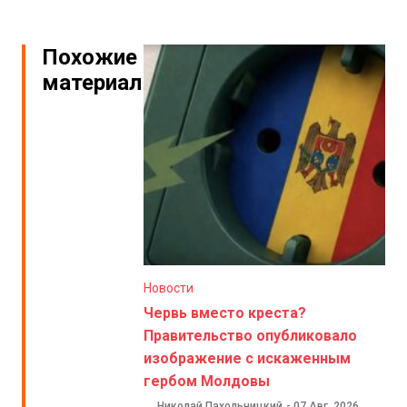
Похожие
материалы
Новости
Червь вместо креста?
Правительство опубликовало
изображение с искаженным
гербом Молдовы
Николай Пахольницкий
-
07 Авг. 2026