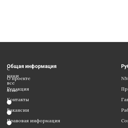
Общая информация
Ру
С
нами
О проекте
NM
все
Редакция
Пр
ясно
Контакты
Га
Вакансии
Ра
Правовая информация
Со