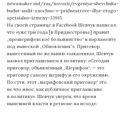
newsmaker.md/rus/novosti/evgeniya-shevchuka-
budut-sudit-zaochno-v-pridnestrove-dlya-etogo-
spetsialno-izmeny-33915
На своей странице в Facebook Шевчук написал,
что «уже три года [в Приднестровье] правит
„прошерифовское большинство“ в парламенте
под вывеской „Обновления“». Приговор,
вынесенный по желанию «заказчика», Шевчук
назвал приглашением в политику: «Сегодня
приговор, объявленный „Шерифом“, — это
приговор самому шерифу и его окружению.
По сути, этот „шерифовский приговор“ это
не что иное, как публичное приглашение
в политику». Шевчук уверен, что время
нынешней власти в регионе на исходе.