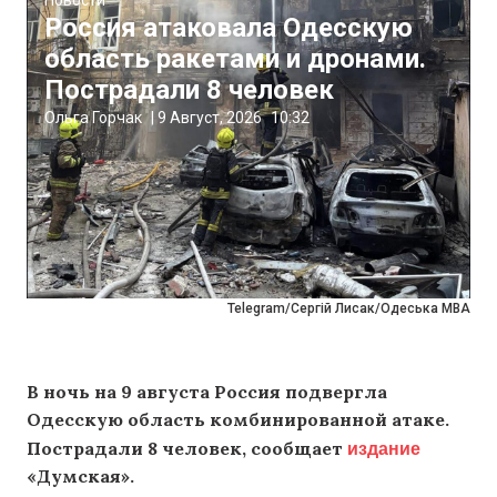
Россия атаковала Одесскую
область ракетами и дронами.
Пострадали 8 человек
Ольга Горчак
|
9 Август, 2026
10:32
Telegram/Сергій Лисак/Одеська МВА
В ночь на 9 августа Россия подвергла
Одесскую область комбинированной атаке.
издание
Пострадали 8 человек, сообщает
«Думская».