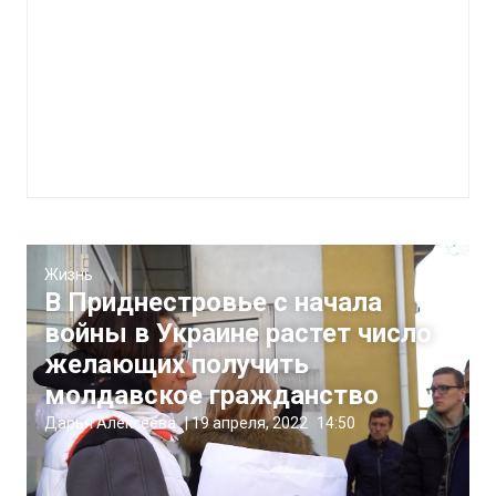
Жизнь
В Приднестровье с начала
войны в Украине растет число
желающих получить
молдавское гражданство
Дарья Алексеева
|
19 апреля, 2022
14:50