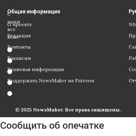
Общая информация
Ру
С
нами
О проекте
NM
все
Редакция
Пр
ясно
Контакты
Га
Вакансии
Ра
Правовая информация
Со
Поддержать NewsMaker на Patreon
От
© 2025 NewsMaker. Все права защищены.
Сообщить об опечатке