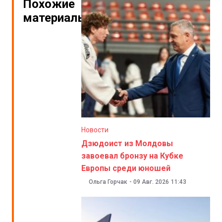
Похожие
материалы
Новости
Дзюдоист из Молдовы
завоевал бронзу на Кубке
Европы среди юношей
Ольга Горчак
-
09 Авг. 2026
11:43