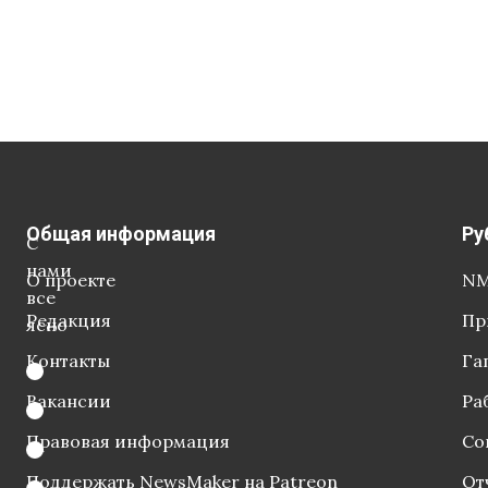
Общая информация
Ру
С
нами
О проекте
NM
все
Редакция
Пр
ясно
Контакты
Га
Вакансии
Ра
Правовая информация
Со
Поддержать NewsMaker на Patreon
От