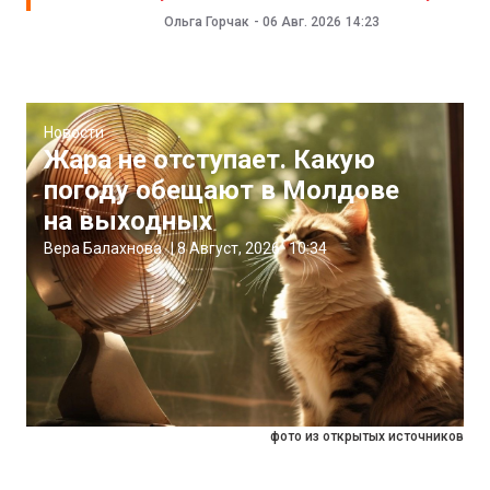
Ольга Горчак
-
06 Авг. 2026
14:23
Новости
Жара не отступает. Какую
погоду обещают в Молдове
на выходных
Вера Балахнова
|
8 Август, 2026
10:34
фото из открытых источников