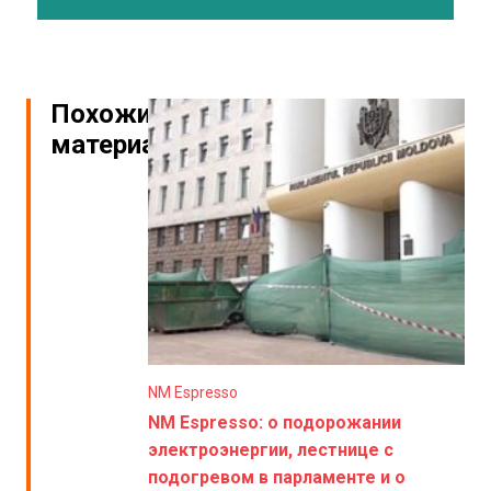
Похожие
материалы
NM Espresso
NM Espresso: о подорожании
электроэнергии, лестнице с
подогревом в парламенте и о