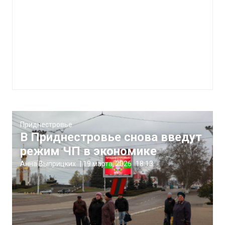
Приднестровье
В Приднестровье снова введут
режим ЧП в экономике
Анна Выприцких
|
19 марта, 2026
18:13