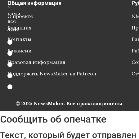
Общая информация
Ру
С
нами
О проекте
NM
все
Редакция
Пр
ясно
Контакты
Га
Вакансии
Ра
Правовая информация
Со
Поддержать NewsMaker на Patreon
От
© 2025 NewsMaker. Все права защищены.
Сообщить об опечатке
Текст, который будет отправлен