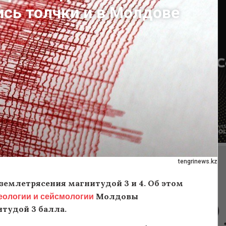
сь толчки и в Молдове
tengrinews.kz
землетрясения магнитудой 3 и 4. Об этом
еологии и сейсмологии
Молдовы
тудой 3 балла.