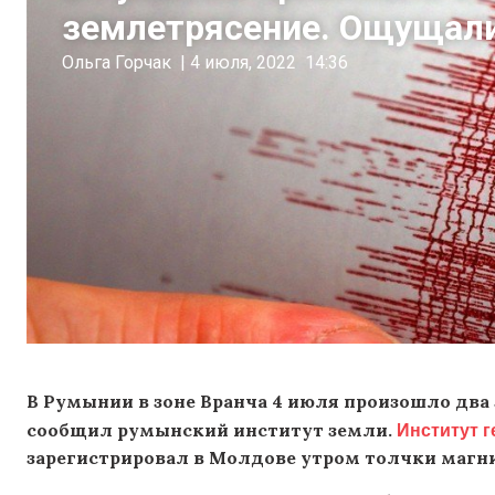
землетрясение. Ощущали
Ольга Горчак
|
4 июля, 2022
14:36
В Румынии в зоне Вранча 4 июля произошло два 
Институт г
сообщил румынский институт земли.
зарегистрировал
в Молдове
утром толчки магни