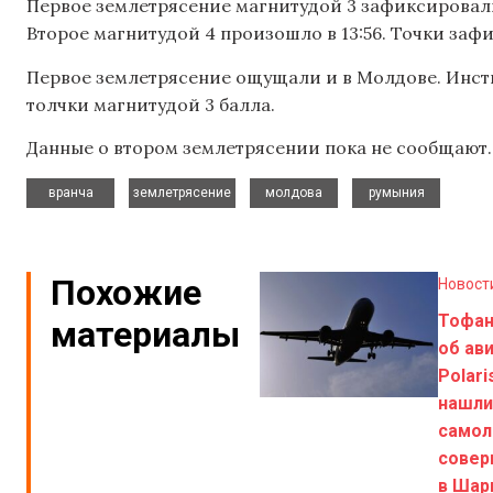
Первое землетрясение магнитудой 3 зафиксировали в
Второе магнитудой 4 произошло в 13:56. Точки зафи
Первое землетрясение ощущали и в Молдове. Инсти
толчки магнитудой 3 балла.
Данные о втором землетрясении пока не сообщают.
,
,
,
вранча
землетрясение
молдова
румыния
Похожие
Новост
Тофа
материалы
об ав
Polari
нашли
самол
совер
в Шар