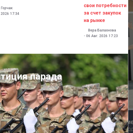
свои потребности
 Горчак
за счет закупок
. 2026
17:34
на рынке
Вера Балахнова
-
06 Авг. 2026
17:23
итиция парада