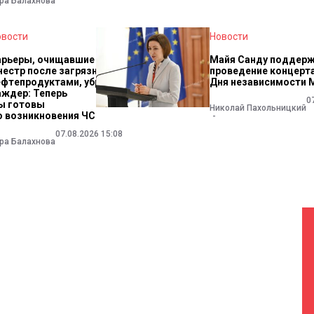
ра Балахнова
овости
Новости
арьеры, очищавшие
Майя Санду поддер
нестр после загрязнения
проведение концерта
ефтепродуктами, убрали.
Дня независимости
аждер: Теперь
0
ы готовы
Николай Пахольницкий
о возникновения ЧС
07.08.2026 15:08
ра Балахнова