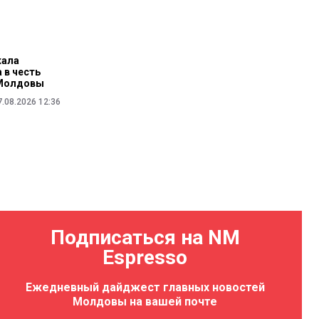
жала
 в честь
 Молдовы
7.08.2026 12:36
Подписаться на NM
Espresso
Ежедневный дайджест главных новостей
Молдовы на вашей почте