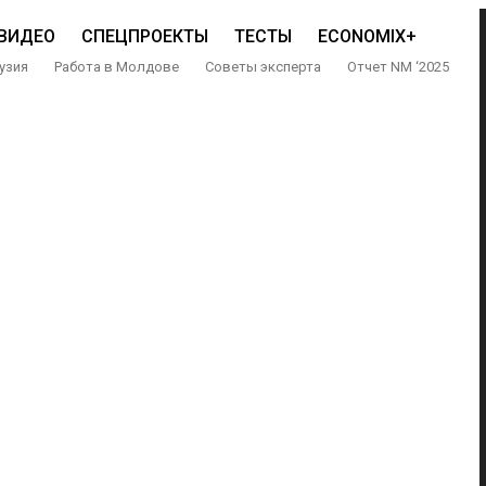
ВИДЕО
СПЕЦПРОЕКТЫ
ТЕСТЫ
ECONOMIX+
узия
Работа в Молдове
Советы эксперта
Отчет NM ‘2025