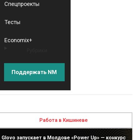
Спецпроекты
Тесты
Economix+
Рубрики
Поддержать NM
Работа в Кишиневе
Glovo запускает в Молдове «Power Up» — конкурс