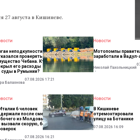
я 27 августа в Кишиневе.
овости
Новости
рган неподкупности
Мотопомпы правите
тказался проверять
заработали в Вадул-
мущество Чебана. Кто
0
окрыл его расходы
Николай Пахольницкий
а суды в Румынии?
07.08.2026 17:21
ра Балахнова
овости
Новости
 Италии 6 человек
В Кишиневе
адержали после смерти
отремонтировали
абочего из Молдовы. Они
улицу на Ботанике
е вызвали скорую, боясь
07.08.2026 16:09
роверок
07.08.2026 16:21