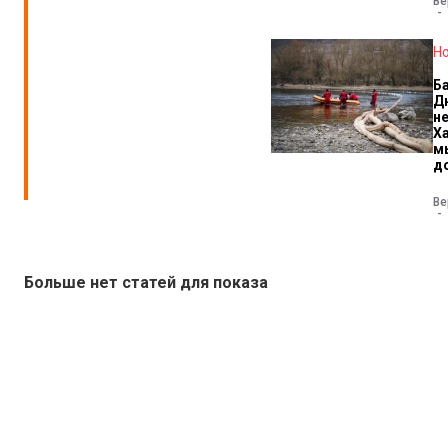
Ве
Н
Б
Д
н
Х
м
д
Ве
Больше нет статей для показа