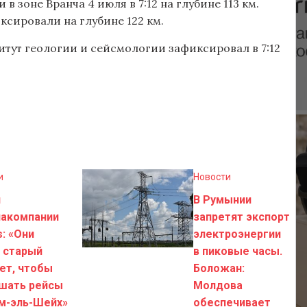
 зоне Вранча 4 июля в 7:12 на глубине 113 км.
ксировали на глубине 122 км.
тут геологии и сейсмологии зафиксировал в 7:12
и
Новости
н
В Румынии
иакомпании
запретят экспорт
s: «Они
электроэнергии
 старый
в пиковые часы.
ет, чтобы
Боложан:
шать рейсы
Молдова
м-эль-Шейх»
обеспечивает