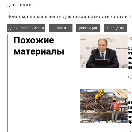
движении.
Военный парад в честь Дня независимости состоитс
,
,
,
день независимости
парад
репетиция
телецентр
Похожие
Н
материалы
О
о
и
п
н
Ве
Н
В
з
р
н
п