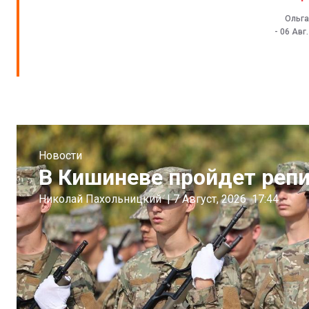
Ольга
-
06 Авг
Новости
В Кишиневе пройдет реп
Николай Пахольницкий
|
7 Август, 2026
17:44