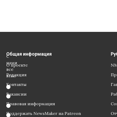
Общая информация
Ру
С
нами
О проекте
NM
все
Редакция
Пр
ясно
Контакты
Га
Вакансии
Ра
Правовая информация
Со
Поддержать NewsMaker на Patreon
От