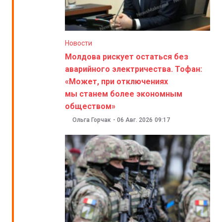
Новости
Молдова рискует остаться без
аварийного электричества. Тофан:
«Может, при отключениях
мы станем более экономным
обществом»
Ольга Горчак
-
06 Авг. 2026
09:17