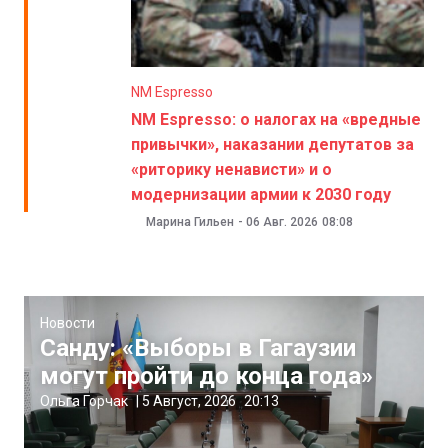
NM Espresso
NM Espresso: о налогах на «вредные
привычки», наказании депутатов за
«риторику ненависти» и о
модернизации армии к 2030 году
Марина Гильен
-
06 Авг. 2026
08:08
Новости
Санду: «Выборы в Гагаузии
могут пройти до конца года»
Ольга Горчак
|
5 Август, 2026
20:13