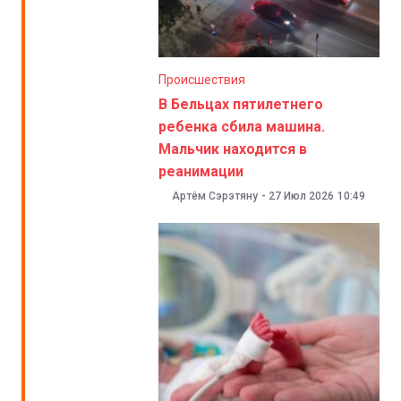
Происшествия
В Бельцах пятилетнего
ребенка сбила машина.
Мальчик находится в
реанимации
Артём Сэрэтяну
-
27 Июл 2026
10:49