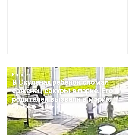
Новости
В Скуленах ребенок сломал
саженец сакуры в парке. Его
родителей вызвали в мэрию
Вера Балахнова
|
9 июня, 2026
09:05