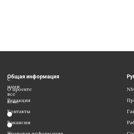
Общая информация
Ру
С
нами
О проекте
NM
все
Редакция
Пр
ясно
Контакты
Га
Вакансии
Ра
Правовая информация
Со