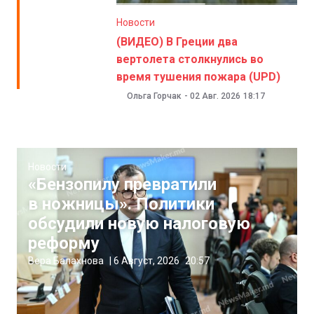
Новости
(ВИДЕО) В Греции два
вертолета столкнулись во
время тушения пожара (UPD)
Ольга Горчак
-
02 Авг. 2026
18:17
Новости
«Бензопилу превратили
в ножницы». Политики
обсудили новую налоговую
реформу
Вера Балахнова
|
6 Август, 2026
20:57