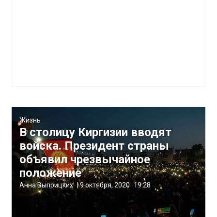
Жизнь
В столицу Киргизии вводят
войска. Президент страны
объявил чрезвычайное
положение
Анна Выприцких
|
9 октября, 2020
19:28