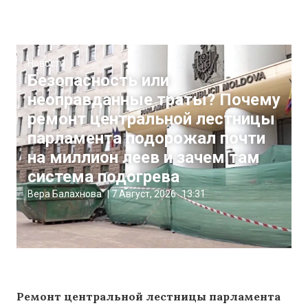
Новости
Безопасность или
неоправданные траты? Почему
ремонт центральной лестницы
парламента подорожал почти
на миллион леев и зачем там
система подогрева
Вера Балахнова
|
7 Август, 2026
13:31
Ремонт центральной лестницы парламента