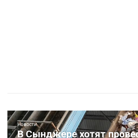
Новости
В Сынджере хотят прове