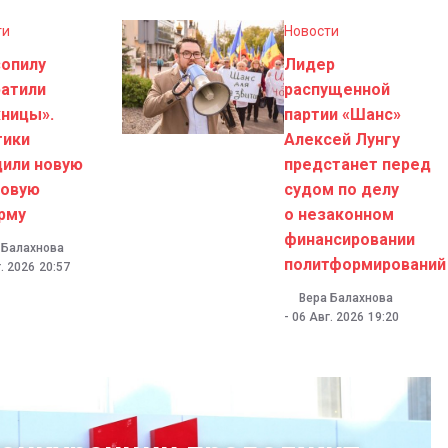
ти
Новости
зопилу
Лидер
ратили
распущенной
ницы».
партии «Шанс»
тики
Алексей Лунгу
дили новую
предстанет перед
говую
судом по делу
рму
о незаконном
финансировании
 Балахнова
политформирований
. 2026
20:57
Вера Балахнова
-
06 Авг. 2026
19:20