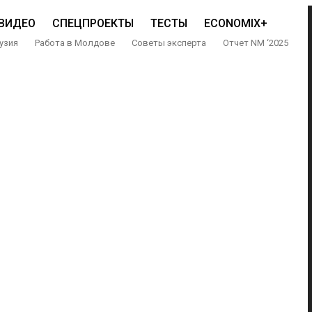
ВИДЕО
СПЕЦПРОЕКТЫ
ТЕСТЫ
ECONOMIX+
узия
Работа в Молдове
Советы эксперта
Отчет NM ‘2025