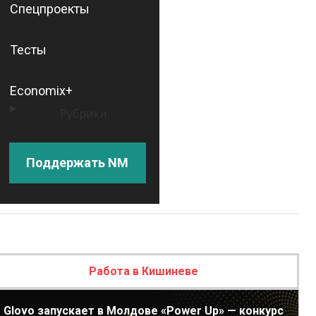
Спецпроекты
Тесты
Economix+
Рубрики
Поддержать NM
Работа в Кишиневе
Glovo запускает в Молдове «Power Up» — конкурс