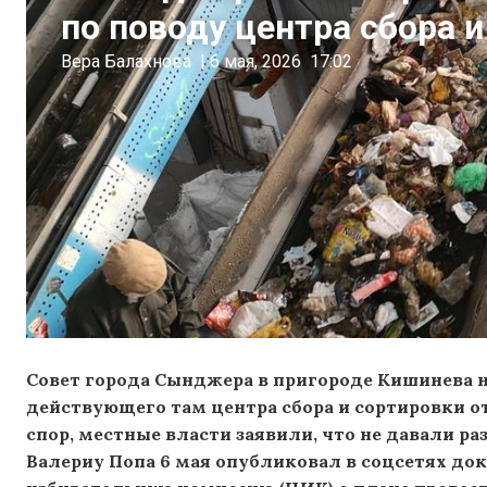
по поводу центра сбора 
Вера Балахнова
|
6 мая, 2026
17:02
Совет города Сынджера в пригороде Кишинева 
действующего там центра сбора и сортировки от
спор, местные власти заявили, что не давали 
Валериу Попа 6 мая опубликовал в соцсетях до