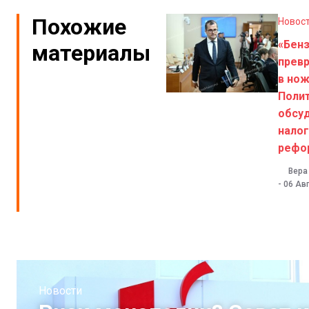
Похожие
Новос
«Бен
материалы
прев
в нож
Поли
обсу
нало
рефо
Вера
-
06 Авг
Новости