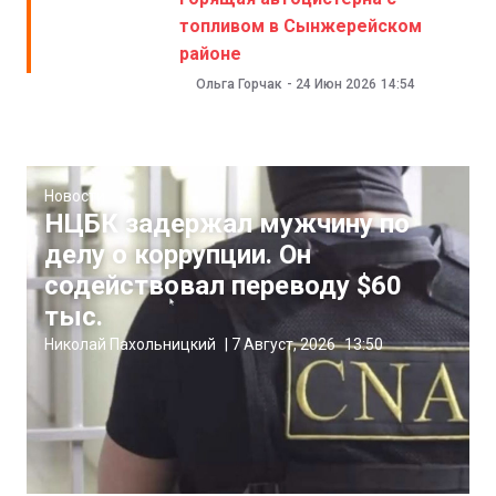
топливом в Сынжерейском
районе
Ольга Горчак
-
24 Июн 2026
14:54
Новости
НЦБК задержал мужчину по
делу о коррупции. Он
содействовал переводу $60
тыс.
Николай Пахольницкий
|
7 Август, 2026
13:50