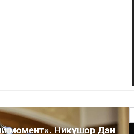
й момент». Никушор Дан