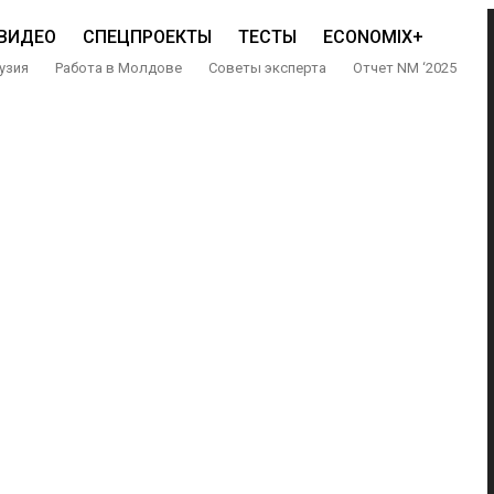
ВИДЕО
СПЕЦПРОЕКТЫ
ТЕСТЫ
ECONOMIX+
узия
Работа в Молдове
Советы эксперта
Отчет NM ‘2025