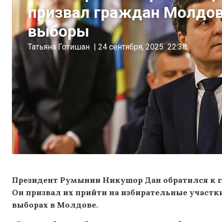
призвал граждан Молдов
выборы
Татьяна Готишан
|
24 сентября, 2025
22:38
Президент Румынии Никушор Дан обратился к 
Он призвал их прийти на избирательные участки
выборах в Молдове.