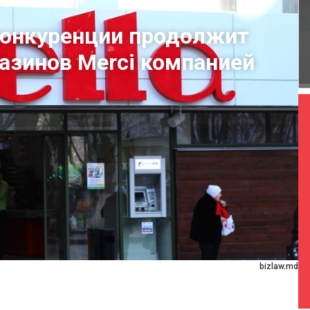
конкуренции продолжит
газинов Merci компанией
bizlaw.md