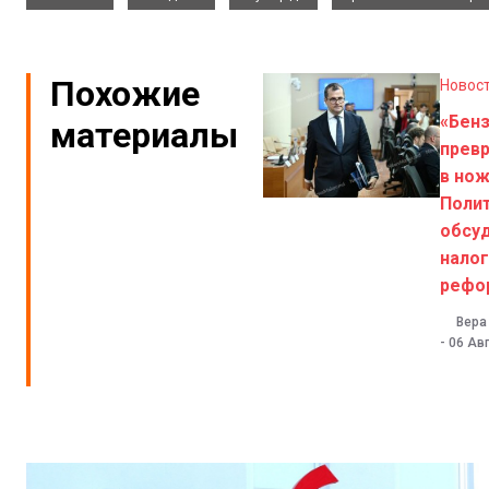
Похожие
Новос
«Бен
материалы
прев
в нож
Поли
обсу
нало
рефо
Вера
-
06 Авг