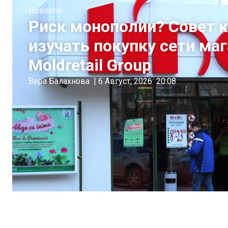
Новости
Риск монополии? Совет 
изучать покупку сети ма
Moldretail Group
Вера Балахнова
|
6 Август, 2026
20:08