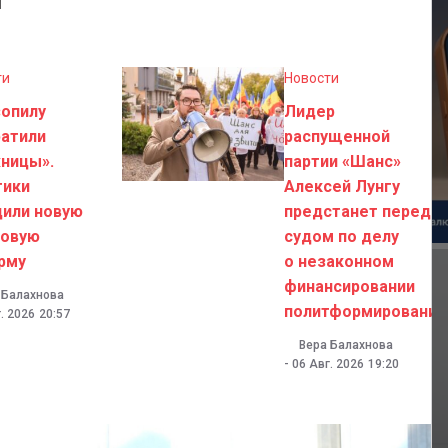
ти
Новости
зопилу
Лидер
ратили
распущенной
ницы».
партии «Шанс»
тики
Алексей Лунгу
дили новую
предстанет перед
говую
судом по делу
рму
о незаконном
финансировании
 Балахнова
политформирований
. 2026
20:57
Вера Балахнова
-
06 Авг. 2026
19:20