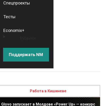
Спецпроекты
Тесты
Economix+
Рубрики
Поддержать NM
Работа в Кишиневе
Glovo запускает в Молдове «Power Up» — конкурс