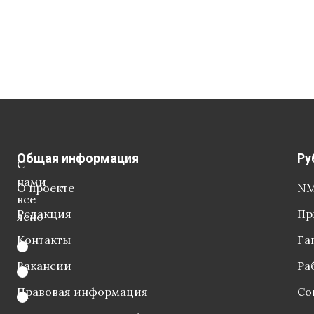
Общая информация
Ру
С
нами
О проекте
NM
все
Редакция
Пр
ясно
Контакты
Га
Вакансии
Ра
Правовая информация
Со