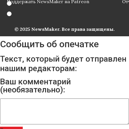
Поддержать NewsMaker на Patreon
От
© 2025 NewsMaker. Все права защищены.
Сообщить об опечатке
Текст, который будет отправлен
нашим редакторам:
Ваш комментарий
(необязательно):