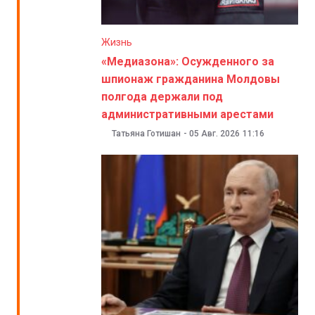
Жизнь
«Медиазона»: Осужденного за
шпионаж гражданина Молдовы
полгода держали под
административными арестами
Татьяна Готишан
-
05 Авг. 2026
11:16