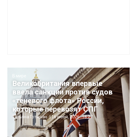
В мире
Великобритания впервые
ввела санкции против судов
«теневого флота» России,
которые перевозят СПГ
Татьяна Готишан
|
16 июня, 2026
18:27