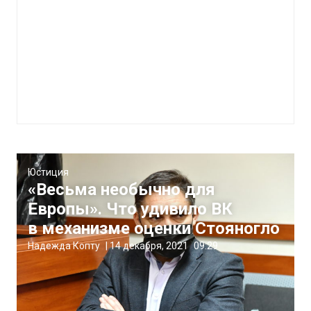
Юстиция
«Весьма необычно для
Европы». Что удивило ВК
в механизме оценки Стояногло
Надежда Копту
|
14 декабря, 2021
09:29