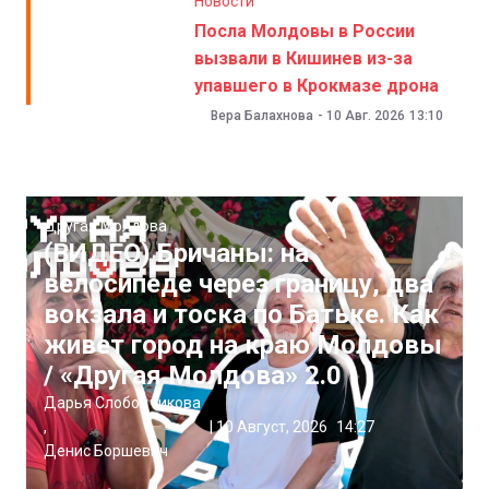
Новости
Посла Молдовы в России
вызвали в Кишинев из-за
упавшего в Крокмазе дрона
Вера Балахнова
-
10 Авг. 2026
13:10
Другая Молдова
(ВИДЕО) Бричаны: на
велосипеде через границу, два
вокзала и тоска по Батьке. Как
живет город на краю Молдовы
/ «Другая Молдова» 2.0
Дарья Слободчикова
,
|
10 Август, 2026
14:27
Денис Боршевич