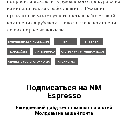
попросила исключить румынского прокурора из
комиссии, так как работающий в Румынии
прокурор не может участвовать в работе такой
комиссии за рубежом. Нового члена комиссии
до сих пор не назначили.
,
,
,
венецианская комиссия
вк
главная
,
,
,
которобай
литвиненко
отстранение генпрокурора
,
оценка работы стояногло
стояногло
Подписаться на NM
Espresso
Ежедневный дайджест главных новостей
Молдовы на вашей почте