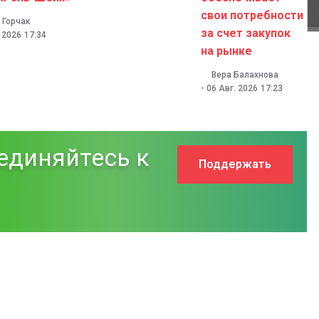
свои потребности
 Горчак
за счет закупок
. 2026
17:34
на рынке
Вера Балахнова
-
06 Авг. 2026
17:23
единяйтесь к
Поддержать