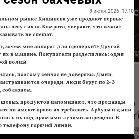
8 июля, 2026
17:10
ральном рынке Кишинева уже продают первые
вцы везут их из Комрата, уверяют, что «свои»
казывать не спешат.
т, зачем мне аппарат для проверки?» Другой
т их в машине. Покупатели разделились: одни
рой волны.
илась, поэтому сейчас не доверяю». Дыни,
выстраиваются очереди, люди берут по 2–3
д соблазном.
пищевых продуктов напоминают, что продавцы
атели имеют право их требовать. Арбузы и дыни
анить их под прямыми лучами запрещено. В
о телефону горячей линии.