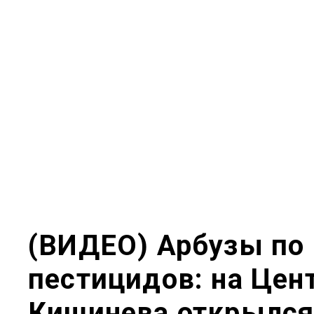
(ВИДЕО) Арбузы по 
пестицидов: на Це
Кишинева открылся