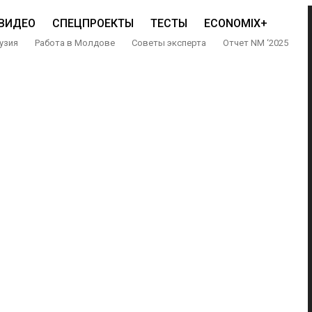
ВИДЕО
СПЕЦПРОЕКТЫ
ТЕСТЫ
ECONOMIX+
узия
Работа в Молдове
Советы эксперта
Отчет NM ‘2025