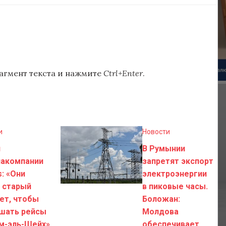
агмент текста и нажмите
Ctrl+Enter
.
и
Новости
н
В Румынии
иакомпании
запретят экспорт
s: «Они
электроэнергии
 старый
в пиковые часы.
ет, чтобы
Боложан:
шать рейсы
Молдова
м-эль-Шейх»
обеспечивает