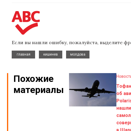
Если вы нашли ошибку, пожалуйста, выделите фр
,
,
главная
кишинев
молдова
Похожие
Новост
Тофа
материалы
об ав
Polari
нашли
самол
совер
в Шар