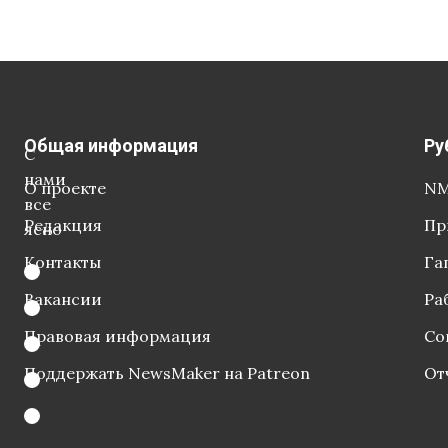
Общая информация
Ру
С
нами
О проекте
NM
все
Редакция
Пр
ясно
Контакты
Га
Вакансии
Ра
Правовая информация
Со
Поддержать NewsMaker на Patreon
От