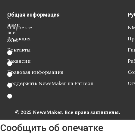
Общая информация
Ру
С
нами
О проекте
NM
все
Редакция
Пр
ясно
Контакты
Га
Вакансии
Ра
Правовая информация
Со
Поддержать NewsMaker на Patreon
От
© 2025 NewsMaker. Все права защищены.
Сообщить об опечатке