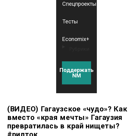
Спецпроекты
Тесты
Economix+
Рубрики
Поддержать
NM
(ВИДЕО) Гагаузское «чудо»? Как
вместо «края мечты» Гагаузия
превратилась в край нищеты?
#рилток