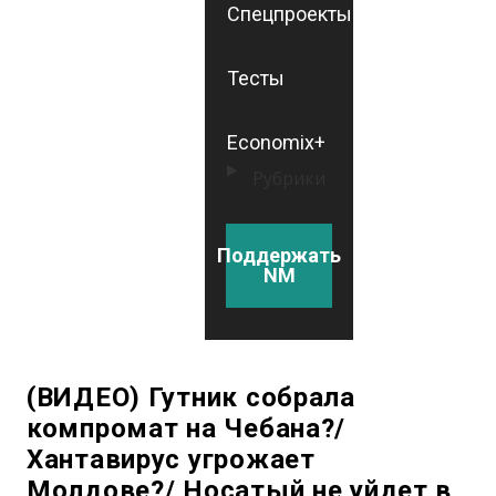
Спецпроекты
Тесты
Economix+
Рубрики
Поддержать
NM
(ВИДЕО) Гутник собрала
компромат на Чебана?/
Хантавирус угрожает
Молдове?/ Носатый не уйдет в