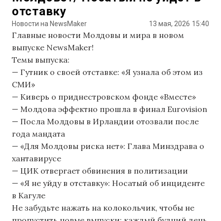
отставку
Новости на NewsMaker
13 мая, 2026
15:40
Главные новости Молдовы и мира в новом
выпуске NewsMaker!
Темы выпуска:
— Гутник о своей отставке: «Я узнала об этом из
СМИ»
— Киверь о приднестровском фонде «Вместе»
— Молдова эффектно прошла в финал Eurovision
— Посла Молдовы в Ирландии отозвали после
года мандата
— «Для Молдовы риска нет»: Глава Минздрава о
хантавирусе
— ЦИК отвергает обвинения в политизации
— «Я не уйду в отставку»: Носатый об инциденте
в Кагуле
Не забудьте нажать на колокольчик, чтобы не
пропустить новые выпуски: каждый будний день