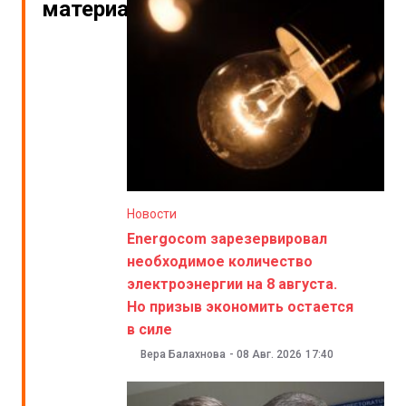
материалы
Новости
Energocom зарезервировал
необходимое количество
электроэнергии на 8 августа.
Но призыв экономить остается
в силе
Вера Балахнова
-
08 Авг. 2026
17:40