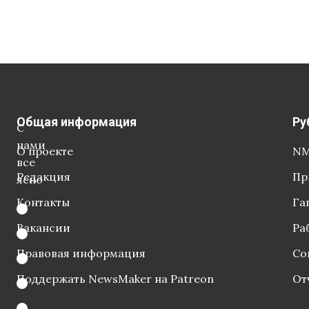
Общая информация
Ру
С
нами
О проекте
NM
все
Редакция
Пр
ясно
Контакты
Га
Вакансии
Ра
Правовая информация
Со
Поддержать NewsMaker на Patreon
От