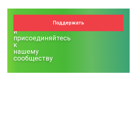
Поддержите
Поддержать
NM
и
присоединяйтесь
к
нашему
сообществу