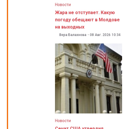
Новости
Жара не отступает. Какую
погоду обещают в Молдове
на выходных
Вера Балахнова
-
08 Авг. 2026
10:34
Новости
Сенат США утвердил