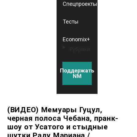
Спецпроекты
Тесты
Economix+
Рубрики
Поддержать
NM
(ВИДЕО) Мемуары Гуцул,
черная полоса Чебана, пранк-
шоу от Усатого и стыдные
шутки Раду Мариана /