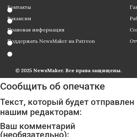
Контакты
Га
Вакансии
Ра
Правовая информация
Со
Поддержать NewsMaker на Patreon
От
© 2025 NewsMaker. Все права защищены.
Сообщить об опечатке
Текст, который будет отправлен
нашим редакторам:
Ваш комментарий
(необязательно):