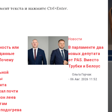
мент текста и нажмите
Ctrl+Enter
.
Новости
ность или
В парламенте два
данные
новых депутата
Почему
от PAS. Вместо
Трубки и Белоус
ьной
Ольга Горчак
цы
-
06 Авг. 2026
11:52
нта
ал почти
ион леев
 там
 подогрева