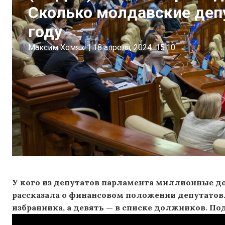
Сколько молдавские деп
году
Максим Хомяк
|
18 апреля, 2024
15:10
У кого из депутатов парламента миллионные до
рассказала о финансовом положении депутатов.
избранника, а девять — в списке должников. По