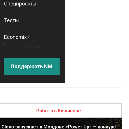
Спецпроекты
Тесты
Economix+
Рубрики
Поддержать NM
Работа в Кишиневе
Glovo запускает в Молдове «Power Up» — конкурс