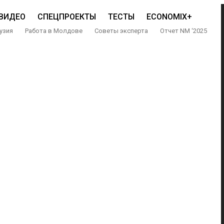
ВИДЕО
СПЕЦПРОЕКТЫ
ТЕСТЫ
ECONOMIX+
узия
Работа в Молдове
Советы эксперта
Отчет NM ‘2025