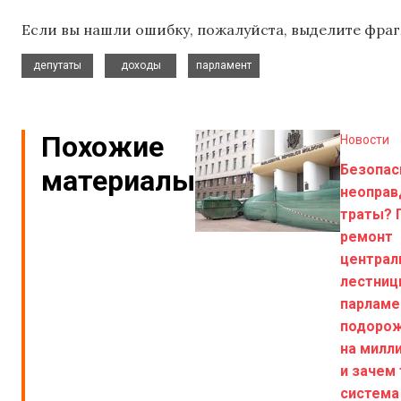
Если вы нашли ошибку, пожалуйста, выделите фраг
,
,
депутаты
доходы
парламент
Похожие
Новости
Безопас
материалы
неоправ
траты? 
ремонт
централ
лестни
парламе
подорож
на милл
и зачем
система