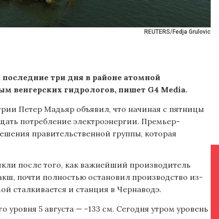
REUTERS/Fedja Grulovic
а последние три дня в районе атомной
ым венгерских гидрологов, пишет G4 Media.
нгрии Петер Мадьяр объявил, что начиная с пятницы
щать потребление электроэнергии. Премьер-
решения правительственной группы, которая
икли после того, как важнейший производитель
акш, почти полностью остановил производство из-
мой сталкивается и станция в Чернаводэ.
 уровня 5 августа — -133 см. Сегодня утром уровень