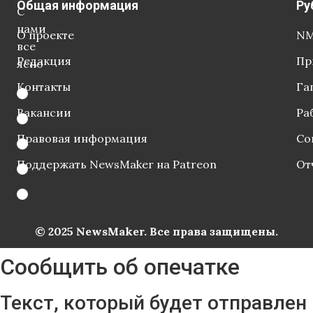
Общая информация
Ру
С
нами
О проекте
NM
все
Редакция
Пр
ясно
Контакты
Га
Вакансии
Ра
Правовая информация
Со
Поддержать NewsMaker на Patreon
От
© 2025 NewsMaker. Все права защищены.
Сообщить об опечатке
Текст, который будет отправлен