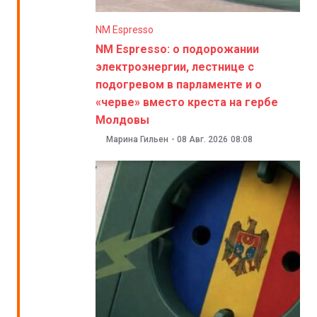
NM Espresso
NM Espresso: о подорожании
электроэнергии, лестнице с
подогревом в парламенте и о
«черве» вместо креста на гербе
Молдовы
Марина Гильен
-
08 Авг. 2026
08:08