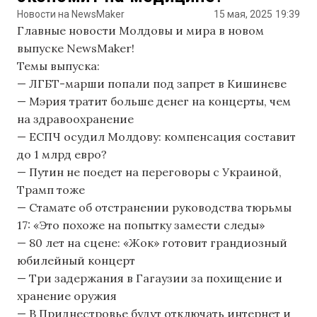
Новости на NewsMaker
15 мая, 2025
19:39
Главные новости Молдовы и мира в новом
выпуске NewsMaker!
Темы выпуска:
— ЛГБТ-марши попали под запрет в Кишиневе
— Мэрия тратит больше денег на концерты, чем
на здравоохранение
— ЕСПЧ осудил Молдову: компенсация составит
до 1 млрд евро?
— Путин не поедет на переговоры с Украиной,
Трамп тоже
— Стамате об отстранении руководства тюрьмы
17: «Это похоже на попытку замести следы»
— 80 лет на сцене: «Жок» готовит грандиозный
юбилейный концерт
— Три задержания в Гагаузии за похищение и
хранение оружия
— В Приднестровье будут отключать интернет и