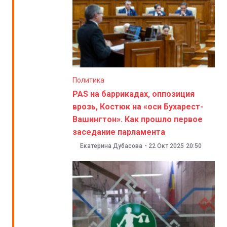
Политика
PAS на баррикадах, оппозиция
врозь, Костюк на «оси Бухарест-
Вашингтон». Как прошло первое
заседание парламента
Екатерина Дубасова
-
22 Окт 2025
20:50