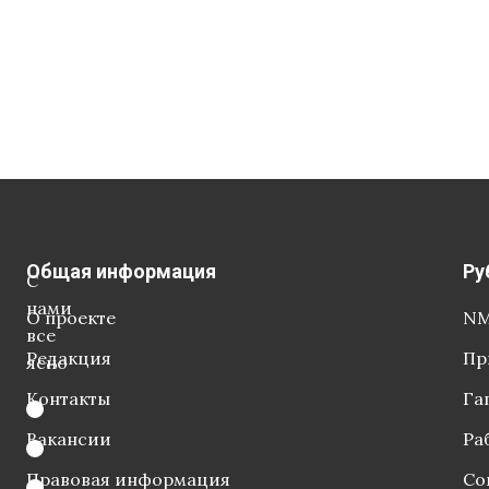
Общая информация
Ру
С
нами
О проекте
NM
все
Редакция
Пр
ясно
Контакты
Га
Вакансии
Ра
Правовая информация
Со