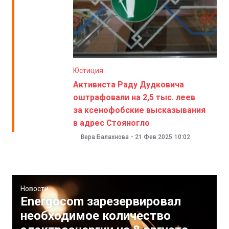
Юстиция
Активиста Раду Дудковича
оштрафовали на 2,5 тыс. леев
за ксенофобские высказывания
в адрес Стояногло
Вера Балахнова
-
21 Фев 2025
10:02
Новости
Energocom зарезервировал
необходимое количество