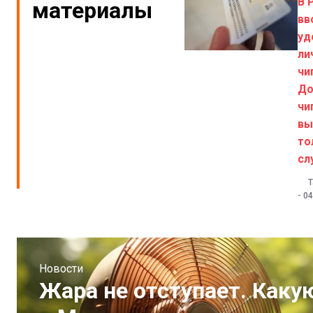
В 
материалы
вв
уд
ли
чи
До
чи
вы
то
сл
Т
-
04
Новости
Жара не отступает. Каку