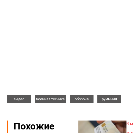
,
,
,
видео
военная техника
оборона
румыния
Похожие
В 