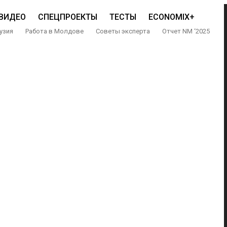
ВИДЕО
СПЕЦПРОЕКТЫ
ТЕСТЫ
ECONOMIX+
узия
Работа в Молдове
Советы эксперта
Отчет NM ‘2025