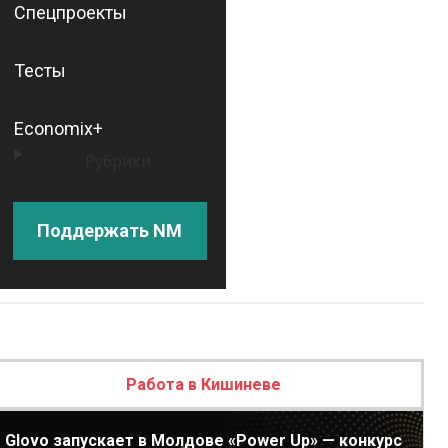
Спецпроекты
Тесты
Economix+
Рубрики
Поддержать NM
Работа в Кишиневе
Glovo запускает в Молдове «Power Up» — конкурс