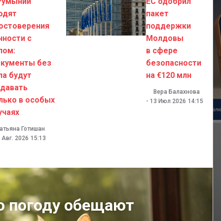
Румынии
ЕС одобрил
одят
пакет
остоверения
поддержки
чности с
Молдовы
пом:
в сфере
кументы без
безопасности
па будут
на €120 млн
давать
Вера Балахнова
лько в особых
-
13 Июл 2026
14:15
учаях
атьяна Готишан
 Авг. 2026
15:13
ю погоду обещают