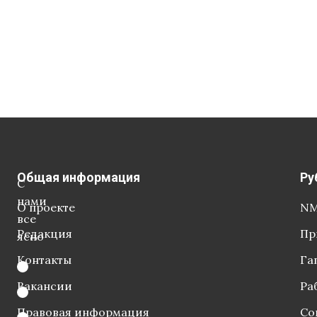
Общая информация
Ру
С
нами
О проекте
NM
все
Редакция
Пр
ясно
Контакты
Га
Вакансии
Ра
Правовая информация
Со