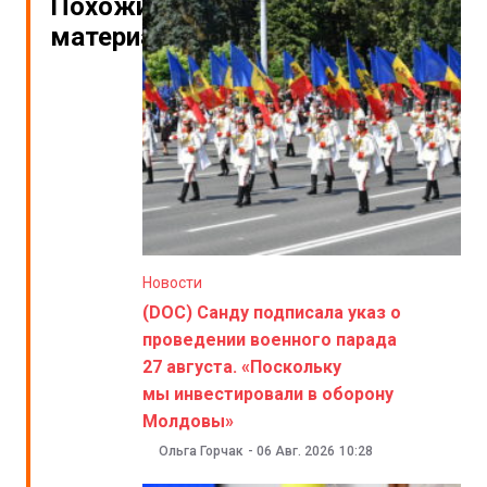
Похожие
материалы
Новости
(DOC) Санду подписала указ о
проведении военного парада
27 августа. «Поскольку
мы инвестировали в оборону
Молдовы»
Ольга Горчак
-
06 Авг. 2026
10:28