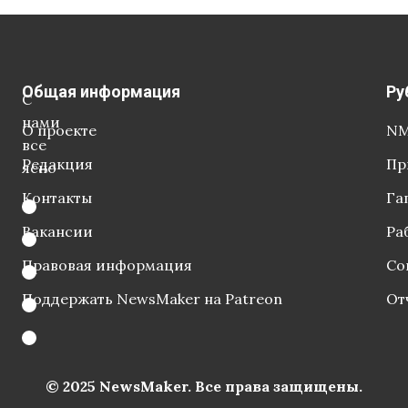
Общая информация
Ру
С
нами
О проекте
NM
все
Редакция
Пр
ясно
Контакты
Га
Вакансии
Ра
Правовая информация
Со
Поддержать NewsMaker на Patreon
От
© 2025 NewsMaker. Все права защищены.