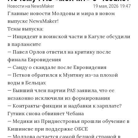
Новости на NewsMaker
19 мая, 2026
19:47
Главные новости Молдовы и мира в новом
выпуске NewsMaker!
Темы выпуска:
— Инцидент в воинской части в Кагуле обсудили
в парламенте
— Павел Орлов ответил на критику после
финала Евровидения
— Санду о скандале после Евровидения
— Петков обратился к Мунтяну из-за плохой
воды в Бельцах
— Бывший член партии PAS заявила, что ее
незаконно исключили из формирования
— Контракты-фикции и надбавки к зарплате?
Гутник снова обвиняет Чебана
— Медики из Приднестровья прошли обучение в
Кишиневе при поддержке ОБСЕ
— Молдова остается самой бедной страной в