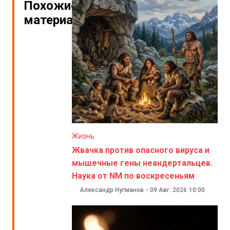
Похожие
материалы
Жизнь
Жвачка против опасного вируса и
мышечные гены неандертальцев.
Наука от NM по воскресеньям
Александр Нугманов
-
09 Авг. 2026
10:00