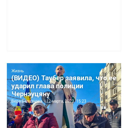
Жизнь
(ВИДЕО) Таубер заявила, что ее
ударил глава полиции
Чернэуцяну
Вера Балахнова
|
12 марта, 2023
15:23