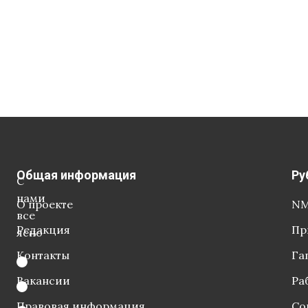
Общая информация
Ру
С
нами
О проекте
NM
все
Редакция
Пр
ясно
Контакты
Га
Вакансии
Ра
Правовая информация
Со