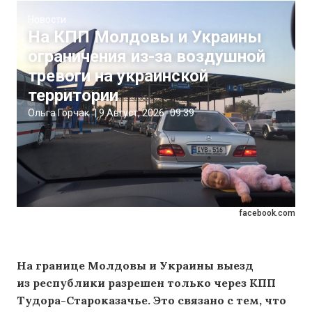
Новости
На КПП Молдовы и Украины
ограничения из-за воздушной
тревоги на украинской
территории
Ольга Горчак
|
9 Август, 2026
09:39
facebook.com
На границе Молдовы и Украины выезд
из республики разрешен только через КПП
Тудора-Староказачье. Это связано с тем, что