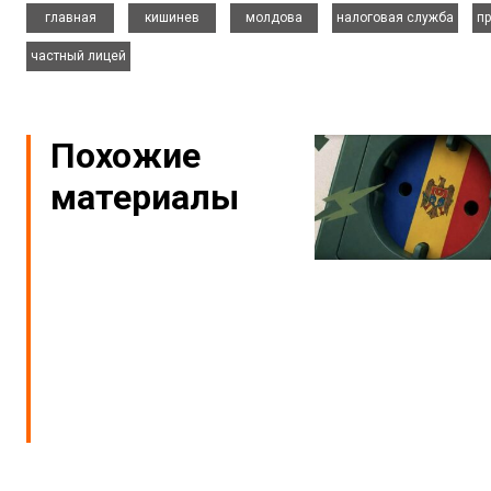
,
,
,
,
главная
кишинев
молдова
налоговая служба
пр
частный лицей
Похожие
материалы