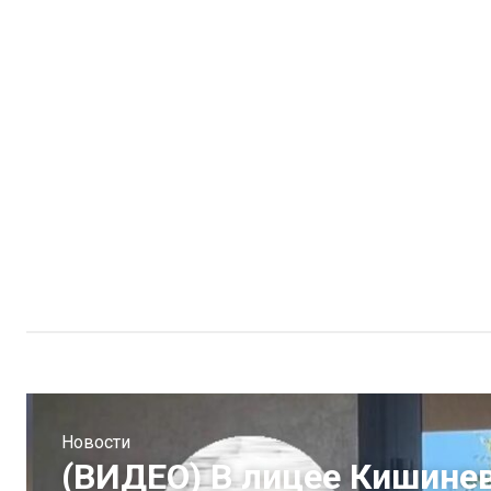
Новости
(ВИДЕО) В лицее Кишине