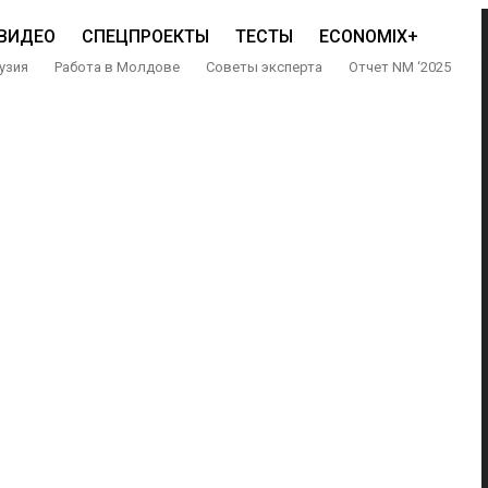
ВИДЕО
СПЕЦПРОЕКТЫ
ТЕСТЫ
ECONOMIX+
узия
Работа в Молдове
Советы эксперта
Отчет NM ‘2025