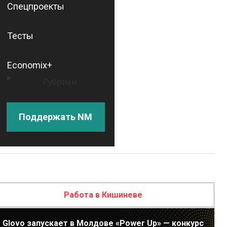
Спецпроекты
Тесты
Economix+
Рубрики
Поддержать NM
Работа в Кишиневе
Glovo запускает в Молдове «Power Up» — конкурс