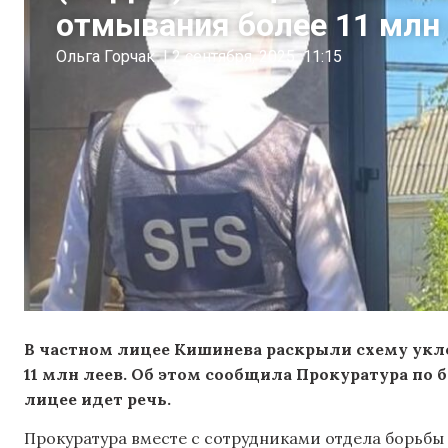
отмывания более 11 млн
Ольга Горчак
|
2 сентября, 2025
11:15
В частном лицее Кишинева раскрыли схему укл
11 млн леев. Об этом сообщила Прокуратура по б
лицее идет речь.
Прокуратура вместе с сотрудниками отдела борьб