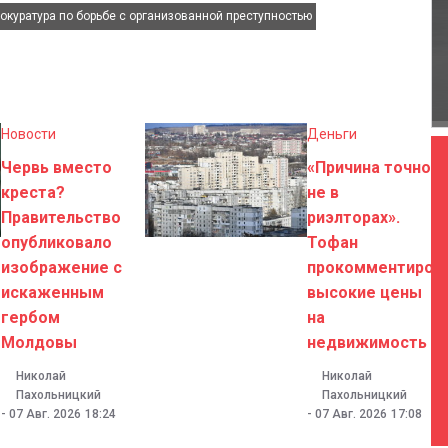
,
окуратура по борьбе с организованной преступностью
Новости
Деньги
Червь вместо
«Причина точно
креста?
не в
Правительство
риэлторах».
опубликовало
Тофан
изображение с
прокомментиров
искаженным
высокие цены
гербом
на
Молдовы
недвижимость
Николай
Николай
Пахольницкий
Пахольницкий
-
07 Авг. 2026
18:24
-
07 Авг. 2026
17:08