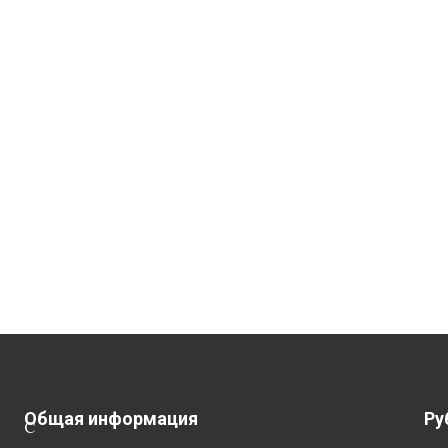
Общая информация
Ру
С