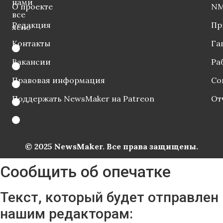
нами
О проекте
NM
все
Редакция
Пр
ясно
Контакты
Га
Вакансии
Ра
Правовая информация
Со
Поддержать NewsMaker на Patreon
От
© 2025 NewsMaker. Все права защищены.
Сообщить об опечатке
Текст, который будет отправлен
нашим редакторам: