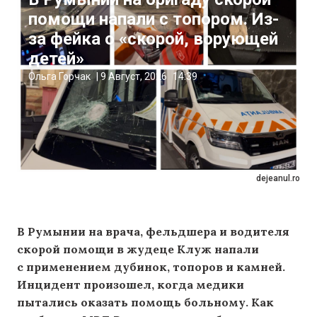
помощи напали с топором. Из-
за фейка о «скорой, ворующей
детей»
Ольга Горчак
|
9 Август, 2026
14:39
dejeanul.ro
В Румынии на врача, фельдшера и водителя
скорой помощи в жудеце Клуж напали
с применением дубинок, топоров и камней.
Инцидент произошел, когда медики
пытались оказать помощь больному. Как