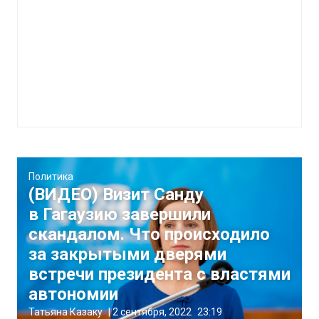
Политика
(ВИДЕО) Визит Санду
в Гагаузию завершили
скандалом. Что происходило
за закрытыми дверями
встречи президента с властями
автономии
Татьяна Казаку
|
2 сентября, 2022
23:19