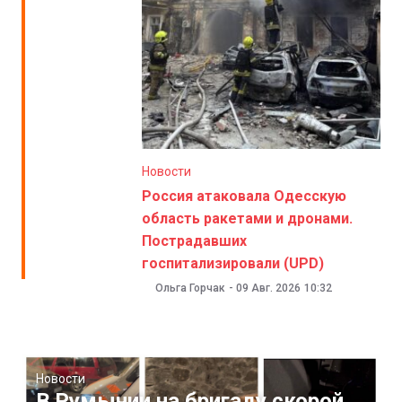
Новости
Россия атаковала Одесскую
область ракетами и дронами.
Пострадавших
госпитализировали (UPD)
Ольга Горчак
-
09 Авг. 2026
10:32
Новости
В Румынии на бригаду скорой