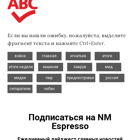
Если вы нашли ошибку, пожалуйста, выделите
фрагмент текста и нажмите
Ctrl+Enter
.
,
,
,
,
война
главная
игнатьев
итоги
,
,
,
,
итоги недели
кишинев
лавров
мид
,
,
,
,
мидеи
пмр
приднестровье
россия
,
сепаратизм
чебан
Подписаться на NM
Espresso
Ежедневный дайджест главных новостей