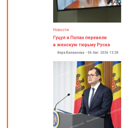
Новости
Гуцул и Попан перевели
в женскую тюрьму Руска
Вера Балахнова
-
06 Авг. 2026
13:28