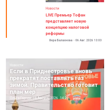
Новости
LIVE Премьер Тофан
представляет новую
концепцию налоговой
реформы
Вера Балахнова
-
06 Авг. 2026
13:03
Новости
Если в Приднестровье вновь
прекратят поставлять газ
зимой. Правительство готовит
план мер
Ольга Горчак
|
6 Август, 2026
14:23