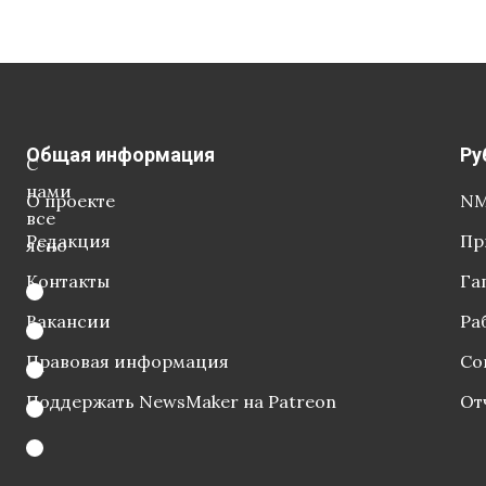
Общая информация
Ру
С
нами
О проекте
NM
все
Редакция
Пр
ясно
Контакты
Га
Вакансии
Ра
Правовая информация
Со
Поддержать NewsMaker на Patreon
От