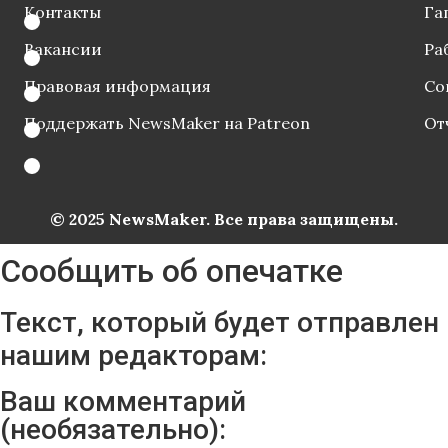
Контакты
Га
Вакансии
Ра
Правовая информация
Со
Поддержать NewsMaker на Patreon
От
© 2025 NewsMaker. Все права защищены.
Сообщить об опечатке
Текст, который будет отправлен
нашим редакторам:
Ваш комментарий
(необязательно):