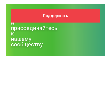
Поддержите
Поддержать
NM
и
присоединяйтесь
к
нашему
сообществу