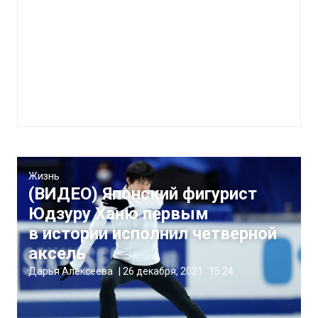
Жизнь
(ВИДЕО) Японский фигурист
Юдзуру Ханю первым
в истории исполнил четверной
аксель
Дарья Алексеева
|
26 декабря, 2021
15:24