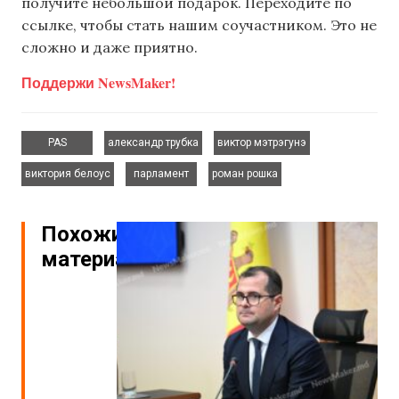
получите небольшой подарок. Переходите по
ссылке, чтобы стать нашим соучастником. Это не
сложно и даже приятно.
Поддержи NewsMaker!
,
,
,
PAS
александр трубка
виктор мэтрэгунэ
,
,
виктория белоус
парламент
роман рошка
Похожие
материалы