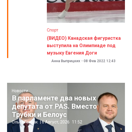
Спорт
(ВИДЕО) Канадская фигуристка
выступила на Олимпиаде под
музыку Евгения Доги
Анна Выприцких
-
08 Фев 2022
12:43
Новости
В парламенте два новых
депутата от PAS. Вместо
Трубки и Белоус
Ольга Горчак
|
6 Август, 2026
11:52