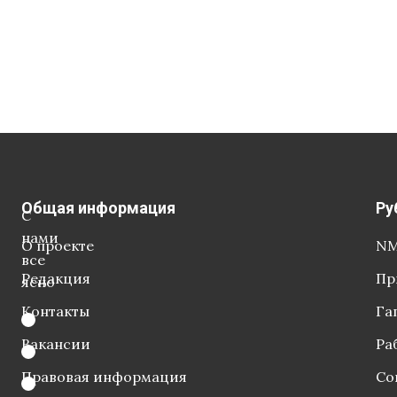
Общая информация
Ру
С
нами
О проекте
NM
все
Редакция
Пр
ясно
Контакты
Га
Вакансии
Ра
Правовая информация
Со