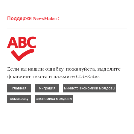
Поддержи NewsMaker!
Если вы нашли ошибку, пожалуйста, выделите
фрагмент текста и нажмите
Ctrl+Enter
.
,
,
,
главная
миграция
министр экономики молдовы
,
осмокеску
экономика молдовы