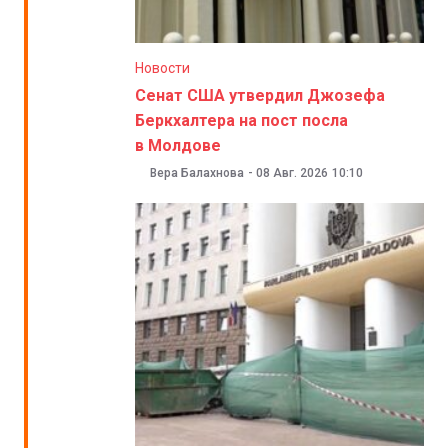
Новости
Сенат США утвердил Джозефа
Беркхалтера на пост посла
в Молдове
Вера Балахнова
-
08 Авг. 2026
10:10