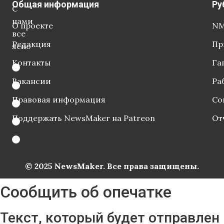
Общая информация
Ру
С
нами
О проекте
NM
все
Редакция
Пр
ясно
Контакты
Га
Вакансии
Ра
Правовая информация
Со
Поддержать NewsMaker на Patreon
От
© 2025 NewsMaker. Все права защищены.
Сообщить об опечатке
Текст, который будет отправлен