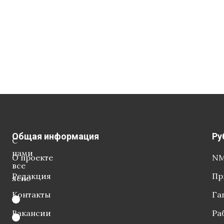
Общая информация
Ру
С
нами
О проекте
NM
все
Редакция
Пр
ясно
Контакты
Га
Вакансии
Ра