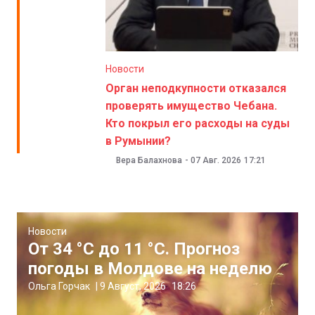
Новости
Орган неподкупности отказался
проверять имущество Чебана.
Кто покрыл его расходы на суды
в Румынии?
Вера Балахнова
-
07 Авг. 2026
17:21
Новости
От 34 °C до 11 °C. Прогноз
погоды в Молдове на неделю
Ольга Горчак
|
9 Август, 2026
18:26