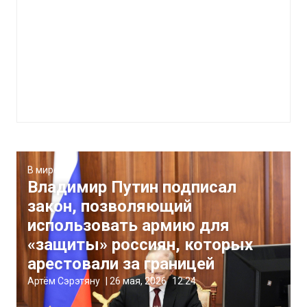
В мире
Владимир Путин подписал
закон, позволяющий
использовать армию для
«защиты» россиян, которых
арестовали за границей
Артём Сэрэтяну
|
26 мая, 2026
12:24