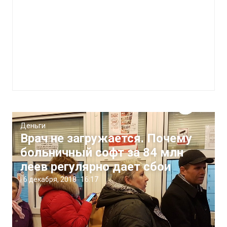
Деньги
Врач не загружается. Почему
больничный софт за 84 млн
леев регулярно дает сбои
|
6 декабря, 2018
16:17