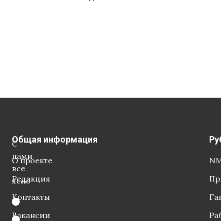
Общая информация
Ру
С
нами
О проекте
NM
все
Редакция
Пр
ясно
Контакты
Га
Вакансии
Ра