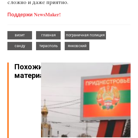
сложно и даже приятно.
Поддержи NewsMaker!
,
,
,
визит
главная
пограничная полиция
,
,
санду
тирасполь
янковский
Похожие
материалы