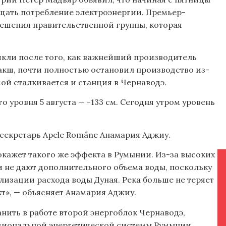
щать потребление электроэнергии. Премьер-
решения правительственной группы, которая
икли после того, как важнейший производитель
акш, почти полностью остановил производство из-
мой сталкивается и станция в Чернаводэ.
 уровня 5 августа — -133 см. Сегодня утром уровень
-секретарь Apele Române Анамария Аджиу.
 окажет такого же эффекта в Румынии. Из-за высоких
ти не дают дополнительного объема воды, поскольку
лизации расхода воды Дуная. Река больше не теряет
т», — объясняет Анамария Аджиу.
нить в работе второй энергоблок Чернаводэ,
циональной энергетической системы Румынии.