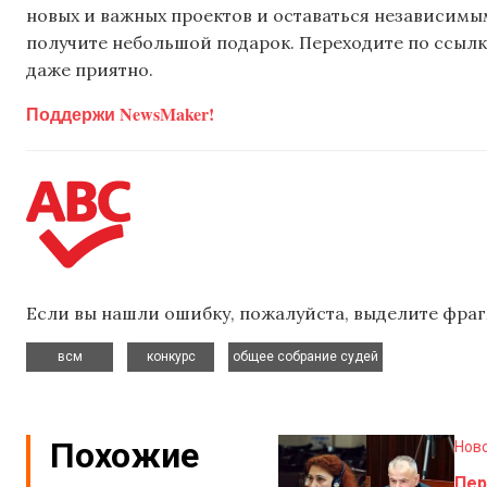
новых и важных проектов и оставаться независимым
получите небольшой подарок. Переходите по ссылке
даже приятно.
Поддержи NewsMaker!
Если вы нашли ошибку, пожалуйста, выделите фраг
,
,
всм
конкурс
общее собрание судей
Похожие
Нов
Пер