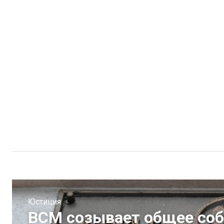
Юстиция
ВСМ созывает общее собр