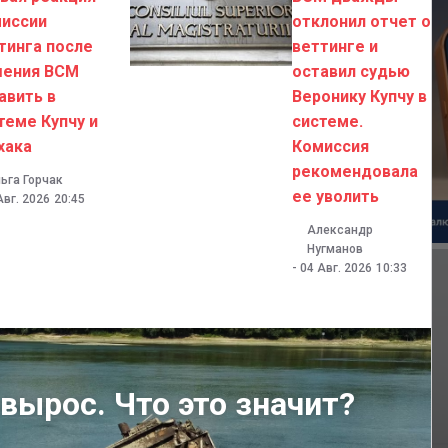
иссии
отклонил отчет о
тинга после
веттинге и
ения ВСМ
оставил судью
авить в
Веронику Купчу в
теме Купчу и
системе.
хака
Комиссия
рекомендовала
ьга Горчак
ее уволить
Авг. 2026
20:45
Александр
Нугманов
-
04 Авг. 2026
10:33
вырос. Что это значит?