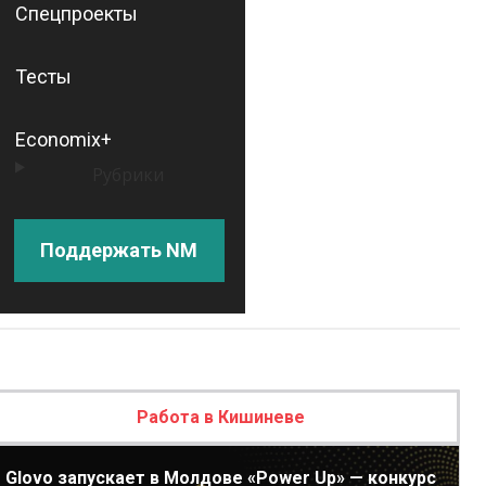
Спецпроекты
Тесты
Economix+
Рубрики
Поддержать NM
Работа в Кишиневе
Glovo запускает в Молдове «Power Up» — конкурс