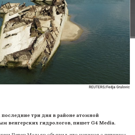
REUTERS/Fedja Grulovic
а последние три дня в районе атомной
ым венгерских гидрологов, пишет G4 Media.
нгрии Петер Мадьяр объявил, что начиная с пятницы