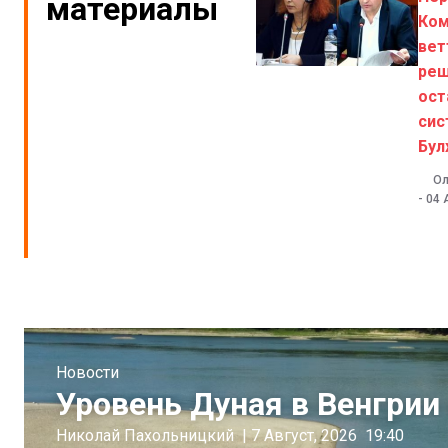
материалы
Ком
вет
реш
ост
сис
Бул
Ол
-
04 
Новости
Уровень Дуная в Венгрии 
Николай Пахольницкий
|
7 Август, 2026
19:40