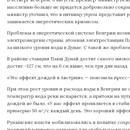
населению больше не придется добровольно сокра
министр уточнил, что в пятницу утром представит 
занимается энергетическим кризисом.
Проблемы в энергетической системе Венгрии возн
электроэнергии страны, атомная электростанция П
за низкого уровня воды в Дунае. С такой же пробле
В районе станции Пакш Дунай достиг самого низкого
достиг -127 см, что на 6 см выше, чем три дня назад.
«Это эффект дождей в Австрии», — пояснила пресс
При этом рост уровня и расхода воды в Венгрии не
температур вода реки испаряется, а притоки на пу
дождей не было. «У нас эффект проявляется в стаби
примерно 50 м³/с каждый день. Это хороший эффек
Румынские власти мобилизовались в попытке сохра
имеющий ключевое значение для стабильности на