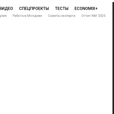
ВИДЕО
СПЕЦПРОЕКТЫ
ТЕСТЫ
ECONOMIX+
узия
Работа в Молдове
Советы эксперта
Отчет NM ‘2025