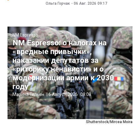
Ольга Горчак
-
06 Авг. 2026
09:17
NM Espresso
NM Espresso: о налогах на
«вредные привычки»,
наказании депутатов за
«риторику ненависти» и о
модернизации армии к 2030
году
Марина Гильен
|
6 Август, 2026
08:08
Shutterstock/Mircea Moira