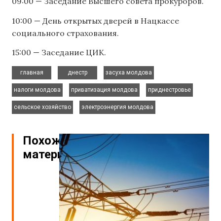
09:00 — Заседание Высшего совета прокуроров.
10:00 — День открытых дверей в Нацкассе
социального страхования.
15:00 — Заседание ЦИК.
,
,
,
главная
днестр
засуха молдова
,
,
,
налоги молдова
приватизация молдова
приднестровье
,
сельское хозяйство
электроэнергия молдова
Похожие
материалы