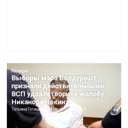
Юстиция
Выборы мэра Болдурешт
признали действительными:
ВСП удовлетворила жалобу
Никанора Чокинэ
Татьяна Готишан
|
14 июля, 2025
22:14