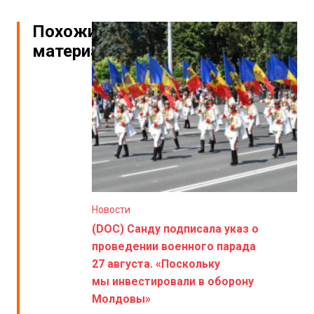
Похожие
материалы
Новости
(DOC) Санду подписала указ о
проведении военного парада
27 августа. «Поскольку
мы инвестировали в оборону
Молдовы»