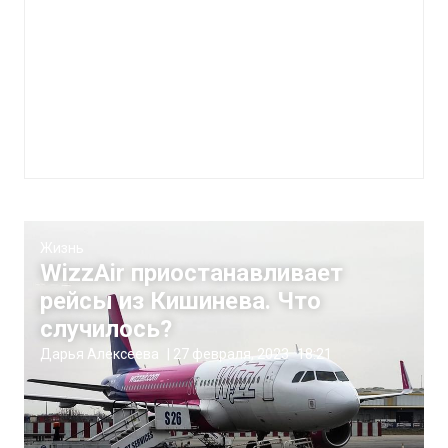
Жизнь
WizzAir приостанавливает
рейсы из Кишинева. Что
случилось?
Дарья Алексеева
|
27 февраля, 2023
18:21