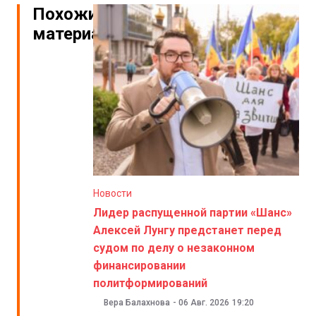
Похожие
материалы
Новости
Лидер распущенной партии «Шанс»
Алексей Лунгу предстанет перед
судом по делу о незаконном
финансировании
политформирований
Вера Балахнова
-
06 Авг. 2026
19:20