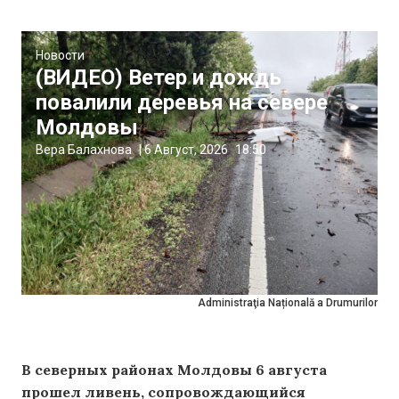
Новости
(ВИДЕО) Ветер и дождь
повалили деревья на севере
Молдовы
Вера Балахнова
|
6 Август, 2026
18:50
Administraţia Națională a Drumurilor
В северных районах Молдовы 6 августа
прошел ливень, сопровождающийся