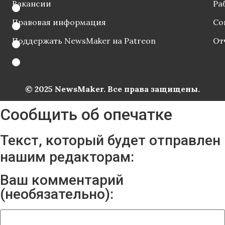
Вакансии
Ра
Правовая информация
Со
Поддержать NewsMaker на Patreon
От
© 2025 NewsMaker. Все права защищены.
Сообщить об опечатке
Текст, который будет отправлен
нашим редакторам:
Ваш комментарий
(необязательно):