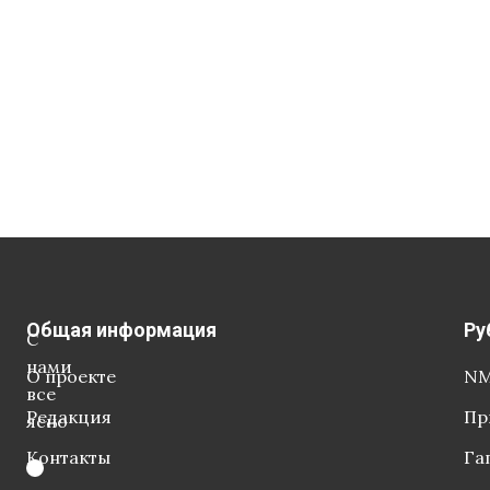
Общая информация
Ру
С
нами
О проекте
NM
все
Редакция
Пр
ясно
Контакты
Га