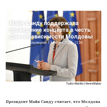
Новости
Майя Санду поддержала
проведение концерта в честь
Дня независимости Молдовы
Николай Пахольницкий
|
7 Август, 2026
12:36
Tudor Mardei | NewsMaker
Президент Майя Санду считает, что Молдова