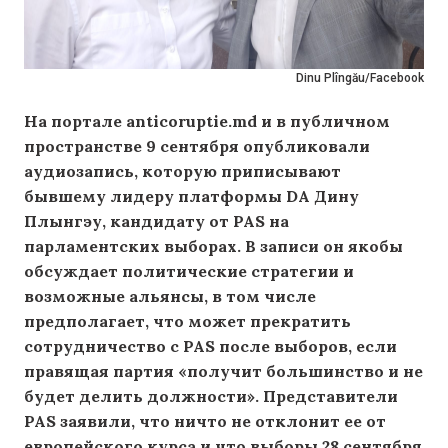
Dinu Plîngău/Facebook
На портале anticoruptie.md и в публичном
пространстве
9 сентября
опубликовали
аудиозапись, которую приписывают
бывшему лидеру платформы DA Дину
Плынгэу, кандидату от PAS на
парламентских выборах. В записи он якобы
обсуждает политические стратегии и
возможные альянсы, в том числе
предполагает, что может прекратить
сотрудничество с PAS после выборов, если
правящая партия «получит большинство и не
будет делить должности».
Представители
PAS заявили, что ничто не отклонит ее от
европейского курса и что выборы 28 сентября