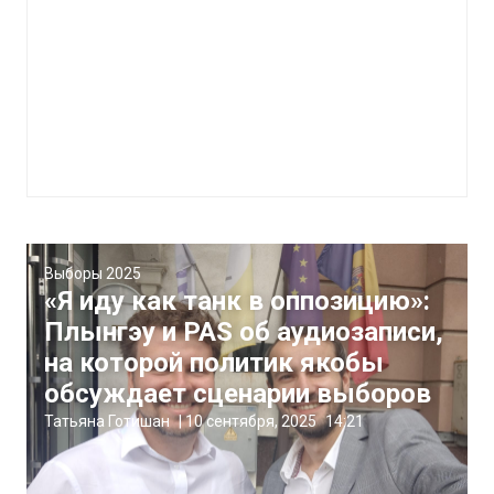
Выборы 2025
«Я иду как танк в оппозицию»:
Плынгэу и PAS об аудиозаписи,
на которой политик якобы
обсуждает сценарии выборов
Татьяна Готишан
|
10 сентября, 2025
14:21