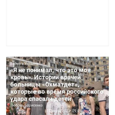
Война в Украине
«Я не понимал, что это моя
кровь». Истории врачей
больницы «Охматдет»,
которые во время российского
удара спасали детей
Любовь Борисенко
,
|
11 июля, 2024
09:45